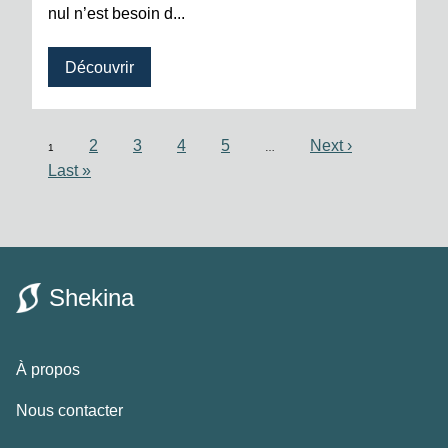
nul n’est besoin d...
Découvrir
2
3
4
5
Next ›
1
…
Last »
Shekina
À propos
Nous contacter