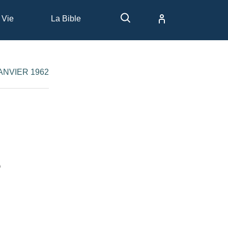
 Vie
La Bible
JANVIER 1962
e