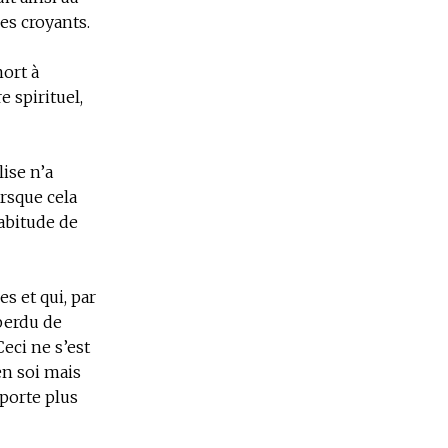
es croyants.
mort à
 spirituel,
lise n’a
rsque cela
habitude de
 et qui, par
perdu de
Ceci ne s’est
en soi mais
pporte plus