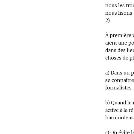
nous les tro
nous lisons "
2).
À première v
aient une p
dans des lie
choses de pl
a) Dans un p
se connaître
formalistes.
b) Quand le 
active à la 
harmonieus
c) On évite l