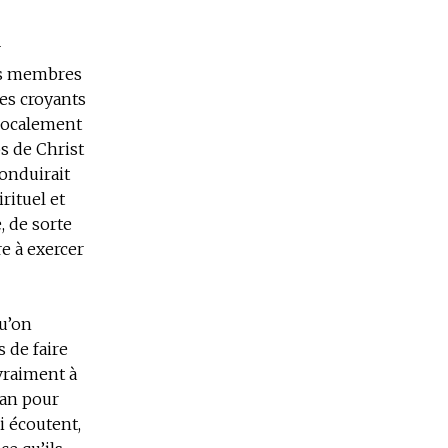
r
es membres
les croyants
 localement
s de Christ
conduirait
rituel et
, de sorte
e à exercer
u’on
 de faire
vraiment à
lan pour
i écoutent,