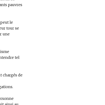
yants pauvres
peut le
eur tour se
ur une
lisme
entendre tel
nt chargés de
gations.
personne
t ainsi au