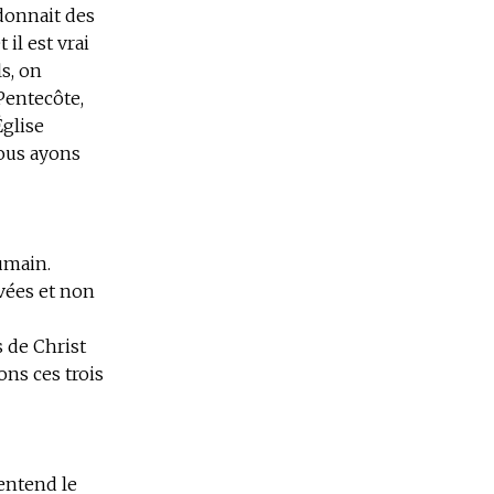
 donnait des
 il est vrai
s, on
Pentecôte,
Église
nous ayons
umain.
vées et non
 de Christ
ns ces trois
 entend le