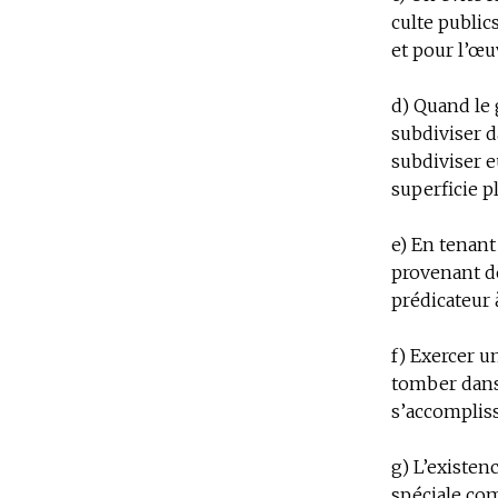
culte public
et pour l’œu
d) Quand le 
subdiviser d
subdiviser e
superficie pl
e) En tenant
provenant de
prédicateur à
f) Exercer u
tomber dans 
s’accompliss
g) L’existen
spéciale co