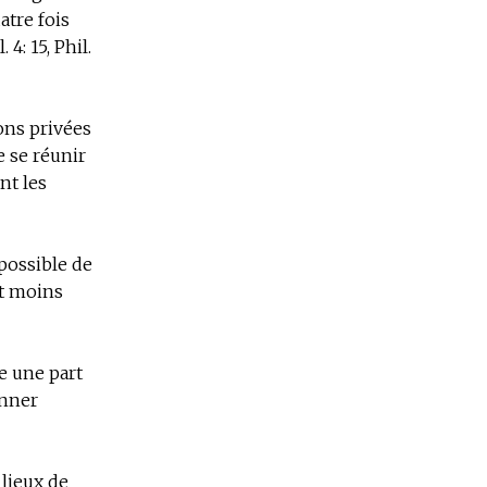
atre fois
 4: 15, Phil.
ons privées
 se réunir
nt les
 possible de
et moins
e une part
onner
 lieux de