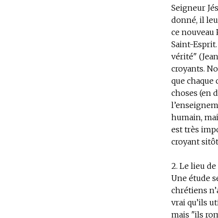
Seigneur Jés
donné, il le
ce nouveau Pé
Saint-Esprit
vérité" (Jean
croyants. No
que chaque c
choses (en d
l’enseigneme
humain, mais
est très imp
croyant sitô
2. Le lieu d
Une étude sé
chrétiens n’
vrai qu’ils 
mais "ils ro