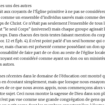
es uns des autres
t aux croyants de l’Église primitive à ne pas se considére
 comme un ensemble d’individus sauvés mais comme d
rps de Christ. Ce n’était pas seulement l’ensemble de tous 
t "le seul Corps" (universel) mais chaque groupe agissait
ps. Dans chacun des trois textes faisant mention du corp
Cor. 12 et Éph. 4), il n’est point parlé d’un seul homme qui 
upe, mais chacun est présenté comme possédant un don spi
onsabilité de faire part de ce don au reste de l’église locale
croyant est considéré comme ayant un don ou un ministèr
s autres.
hes récentes dans le domaine de l’éducation ont montré q
 en écoutant simplement, mais que lorsque nous essayons
tres de ce que nous avons appris, nous commençons alors 
tre sujet. Ceci nous montre la sagesse de Dieu dans son p
i n’est pas vue comme une grande congrégation de gens qu