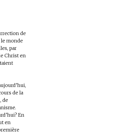
urrection de
t le monde
les, par
e Christ en
taient
aujourd’hui,
ours de la
, de
anisme.
urd’hui? En
ut en
 première