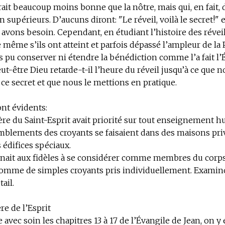
ait beaucoup moins bonne que la nôtre, mais qui, en fait,
n supérieurs. D’aucuns diront: "Le réveil, voilà le secret!" et
avons besoin. Cependant, en étudiant l’histoire des réveil
 même s’ils ont atteint et parfois dépassé l’ampleur de la 
s pu conserver ni étendre la bénédiction comme l’a fait l’
eut-être Dieu retarde-t-il l’heure du réveil jusqu’à ce que 
ce secret et que nous le mettions en pratique.
ont évidents:
ère du Saint-Esprit avait priorité sur tout enseignement h
mblements des croyants se faisaient dans des maisons pri
 édifices spéciaux.
gnait aux fidèles à se considérer comme membres du corps
comme de simples croyants pris individuellement. Examino
ail.
re de l’Esprit
e avec soin les chapitres 13 à 17 de l’Évangile de Jean, on y