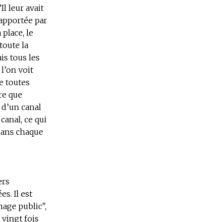
l leur avait
 apportée par
 place, le
toute la
is tous les
l’on voit
e toutes
re que
 d’un canal
canal, ce qui
 dans chaque
ers
s. Il est
nage public",
 vingt fois