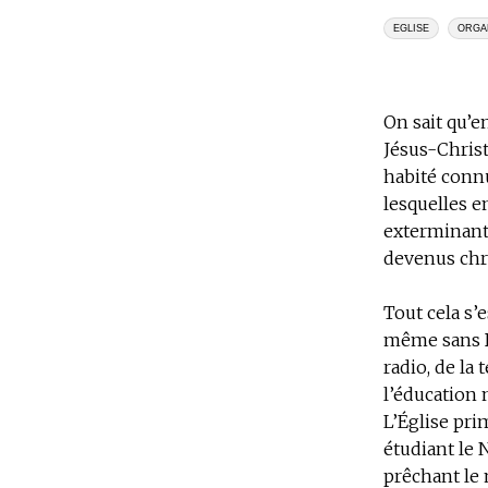
EGLISE
ORGA
On sait qu’e
Jésus-Christ
habité connu
lesquelles e
exterminant 
devenus chré
Tout cela s’
même sans B
radio, de la
l’éducation
L’Église pri
étudiant le 
prêchant le