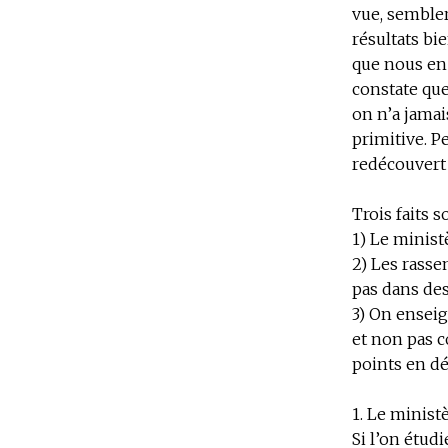
vue, sembler
résultats bie
que nous en 
constate que
on n’a jamai
primitive. P
redécouvert 
Trois faits s
1) Le minist
2) Les rasse
pas dans des
3) On ensei
et non pas 
points en dét
1. Le ministè
Si l’on étudi