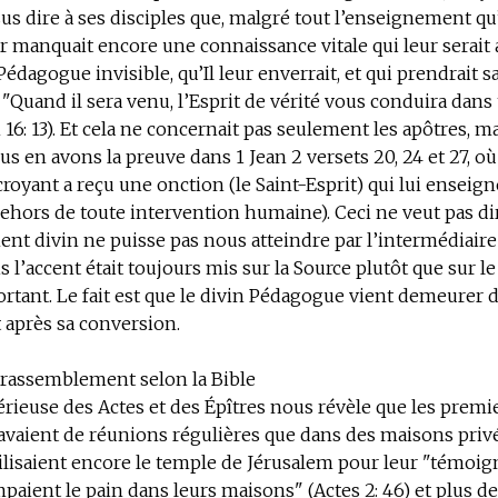
us dire à ses disciples que, malgré tout l’enseignement qu’I
ur manquait encore une connaissance vitale qui leur serait
dagogue invisible, qu’Il leur enverrait, et qui prendrait sa
. "Quand il sera venu, l’Esprit de vérité vous conduira dans 
 16: 13). Et cela ne concernait pas seulement les apôtres, ma
us en avons la preuve dans 1 Jean 2 versets 20, 24 et 27, où 
royant a reçu une onction (le Saint-Esprit) qui lui enseign
ehors de toute intervention humaine). Ceci ne veut pas di
nt divin ne puisse pas nous atteindre par l’intermédiaire
 l’accent était toujours mis sur la Source plutôt que sur le 
ortant. Le fait est que le divin Pédagogue vient demeurer
t après sa conversion.
e rassemblement selon la Bible
rieuse des Actes et des Épîtres nous révèle que les premi
avaient de réunions régulières que dans des maisons privée
utilisaient encore le temple de Jérusalem pour leur "témoig
mpaient le pain dans leurs maisons" (Actes 2: 46) et plus de