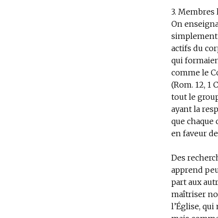
3. Membres l
On enseignai
simplement
actifs du co
qui formaien
comme le Cor
(Rom. 12, 1 
tout le gro
ayant la resp
que chaque 
en faveur de
Des recherc
apprend peu
part aux au
maîtriser no
l’Église, qu