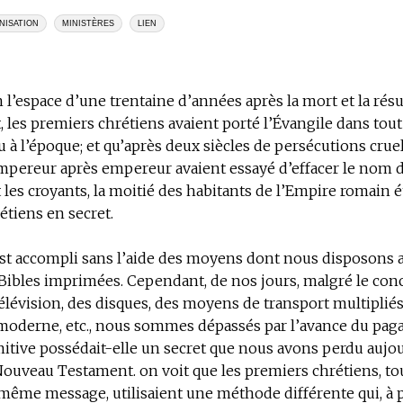
NISATION
MINISTÈRES
LIEN
n l’espace d’une trentaine d’années après la mort et la rés
, les premiers chrétiens avaient porté l’Évangile dans tou
 à l’époque; et qu’après deux siècles de persécutions cruel
mpereur après empereur avaient essayé d’effacer le nom d
les croyants, la moitié des habitants de l’Empire romain é
tiens en secret.
est accompli sans l’aide des moyens dont nous disposons 
ibles imprimées. Cependant, de nos jours, malgré le conc
 télévision, des disques, des moyens de transport multipliés
 moderne, etc., nous sommes dépassés par l’avance du pag
mitive possédait-elle un secret que nous avons perdu aujo
Nouveau Testament. on voit que les premiers chrétiens, to
 même message, utilisaient une méthode différente qui, à