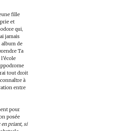
eune fille
prie et
éodore qui,
’ai jamais
n album de
 prendre Ta
 l’école
l’hippodrome
ai tout droit
 connaître à
aration entre
ment pour
ion posée
en priant, si