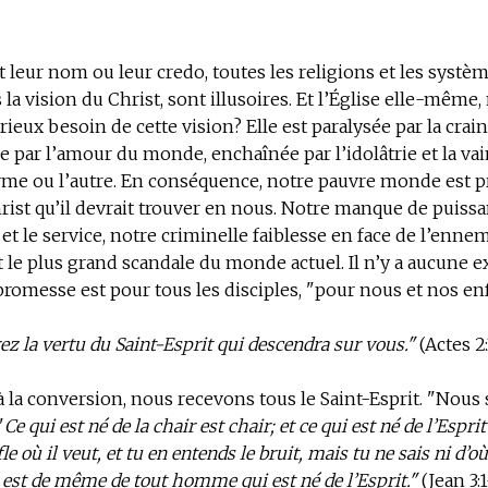
t leur nom ou leur credo, toutes les religions et les systè
la vision du Christ, sont illusoires. Et l’Église elle-même, 
ieux besoin de cette vision? Elle est paralysée par la crai
 par l’amour du monde, enchaînée par l’idolâtrie et la vai
me ou l’autre. En conséquence, notre pauvre monde est pr
rist qu’il devrait trouver en nous. Notre manque de puissa
t le service, notre criminelle faiblesse en face de l’ennem
nt le plus grand scandale du monde actuel. Il n’y a aucune 
 promesse est pour tous les disciples, "pour nous et nos en
ez la vertu du Saint-Esprit qui descendra sur vous."
(Actes 2:
à
la conversion
, nous recevons tous le Saint-Esprit. "No
"
Ce qui est né de la chair est chair; et ce qui est né de l’Espri
e où il veut, et tu en entends le bruit, mais tu ne sais ni d’où 
en est de même de tout homme qui est né de l’Esprit."
(Jean 3:1