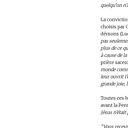
quelqu’un n’a 
La convicti
choisis par 
démons (Luc 1
pas seulemen
plus de ce qu
à cause de la
prière sacer
monde comme
leur ouvrit l
grande joie,
Toutes ces b
avant la Pen
Jésus n’était
"Vous recevr