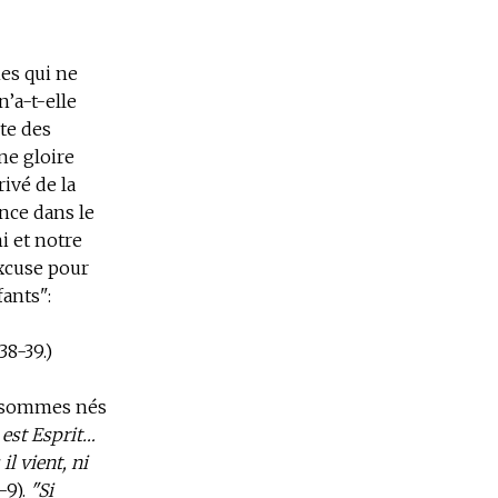
mes qui ne
n’a-t-elle
nte des
ne gloire
ivé de la
nce dans le
i et notre
excuse pour
fants":
38-39.)
us sommes nés
t est Esprit…
il vient, ni
-9).
"Si