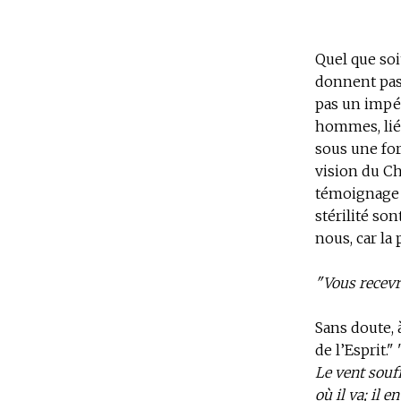
Quel que soi
donnent pas 
pas un impér
hommes, liée
sous une for
vision du Ch
témoignage e
stérilité so
nous, car la
"Vous recevr
Sans doute, 
de l’Esprit." 
Le vent souffl
où il va; il 