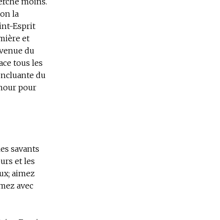
herche moins.
on la
aint-Esprit
umière et
a venue du
ace tous les
concluante du
amour pour
les savants
urs et les
eux; aimez
imez avec