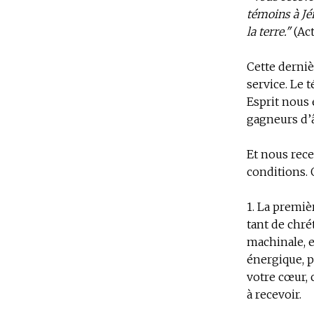
témoins à Jé
la terre."
(Act
Cette derniè
service. Le 
Esprit nous 
gagneurs d’
Et nous rece
conditions. 
1.
La premièr
tant de chré
machinale, e
énergique, p
votre cœur
,
à recevoir.