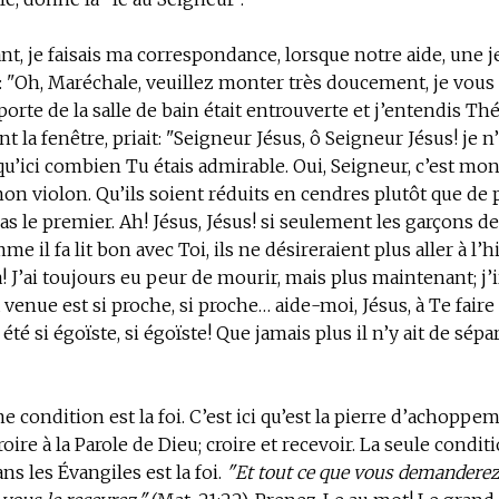
ant, je faisais ma correspondance, lorsque notre aide, une j
: "Oh, Maréchale, veuillez monter très doucement, je vous 
 porte de la salle de bain était entrouverte et j’entendis Th
 la fenêtre, priait: "Seigneur Jésus, ô Seigneur Jésus! je n
u’ici combien Tu étais admirable. Oui, Seigneur, c’est mo
on violon. Qu’ils soient réduits en cendres plutôt que de
as le premier. Ah! Jésus, Jésus! si seulement les garçons de
me il fa lit bon avec Toi, ils ne désireraient plus aller à 
! J’ai toujours eu peur de mourir, mais plus maintenant; j’ir
 venue est si proche, si proche… aide-moi, Jésus, à Te faire
i été si égoïste, si égoïste! Que jamais plus il n’y ait de sép
e condition est la foi.
C’est ici qu’est la pierre d’achoppe
oire à la Parole de Dieu;
croire et recevoir.
La seule condit
ns les Évangiles est la foi.
"Et tout ce que vous demanderez 