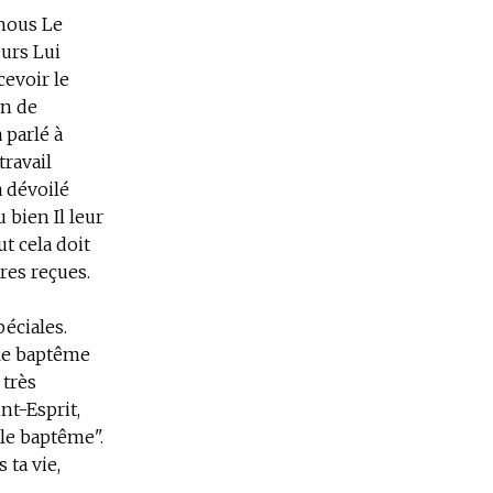
nous Le
œurs Lui
cevoir le
n de
 parlé à
travail
a dévoilé
 bien Il leur
t cela doit
res reçues.
péciales.
 le baptême
 très
nt-Esprit,
 le baptême".
 ta vie,