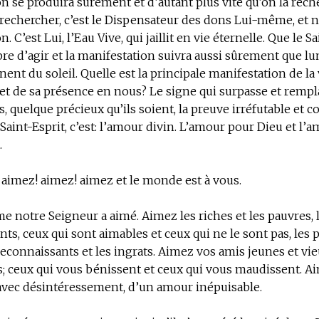
n se produira sûrement et d’autant plus vite qu’on la rec
t rechercher, c’est le Dispensateur des dons Lui-même, et n
. C’est Lui, l’Eau Vive, qui jaillit en vie éternelle. Que le S
libre d’agir et la manifestation suivra aussi sûrement que l
ent du soleil. Quelle est la principale manifestation de l
 et de sa présence en nous? Le signe qui surpasse et rempl
s, quelque précieux qu’ils soient, la preuve irréfutable et 
aint-Esprit, c’est: l’amour divin. L’amour pour Dieu et l’
.
 aimez! aimez! aimez et le monde est à vous.
notre Seigneur a aimé. Aimez les riches et les pauvres, 
nts, ceux qui sont aimables et ceux qui ne le sont pas, les p
reconnaissants et les ingrats. Aimez vos amis jeunes et vi
; ceux qui vous bénissent et ceux qui vous maudissent. A
avec désintéressement, d’un amour inépuisable.