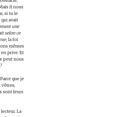
obstacle,
 Mais il nous
, si tu le
 qui avait
ement une
ait selon ce
ue; la foi
ctions mêmes
 en prive. Et
ne peut nous
n?
"Parce que je
 vôtres,
s sont leurs
lecteur. La