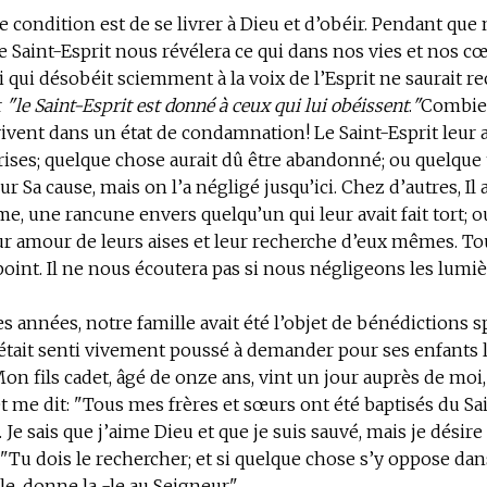
 condition est de se livrer à Dieu et d’obéir.
Pendant que 
e Saint-Esprit nous révélera ce qui dans nos vies et nos c
ui qui désobéit sciemment à la voix de l’Esprit ne saurait re
r
"le Saint-Esprit est donné à ceux qui lui obéissent
.
"
Combie
vent dans un état de condamnation! Le Saint-Esprit leur a
ises; quelque chose aurait dû être abandonné; ou quelque 
r Sa cause, mais on l’a négligé jusqu’ici. Chez d’autres, Il 
, une rancune envers quelqu’un qui leur avait fait tort; ou
leur amour de leurs aises et leur recherche d’eux mêmes. Tou
point. Il ne nous écoutera pas si nous négligeons les lumiè
es années, notre famille avait été l’objet de bénédictions s
était senti vivement poussé à demander pour ses enfants
 Mon fils cadet, âgé de onze ans, vint un jour auprès de moi,
 me dit: "Tous mes frères et sœurs ont été baptisés du Sai
 Je sais que j’aime Dieu et que je suis sauvé, mais je désire
 "Tu dois le rechercher; et si quelque chose s’y oppose dans
, donne la -le au Seigneur".