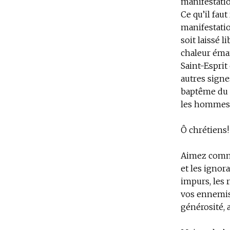
manifestatio
Ce qu’il fau
manifestation
soit laissé 
chaleur éman
Saint-Esprit
autres signe
baptême du S
les hommes
Ô chrétiens!
Aimez comme 
et les ignora
impurs, les 
vos ennemis
générosité, 