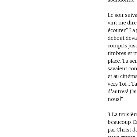
Le soir suiv
vint me dire
écouter." La
debout devant
compris jusq
timbres et m
place. Tu ser
savaient com
et au cinéma
vers Toi… Ta
d’autres! J’a
nous!"
3.
La troisièm
beaucoup. Cr
par Christ da