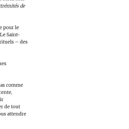
xtrémités de
e pour le
 Le Saint-
rituels – des
nes
 pas comme
rente,
ir
her
de tout
ous attendre