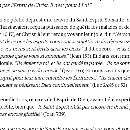
pas l’Esprit de Christ, il n’est point à Lui."
on de péché
déjà est une œuvre du Saint-Esprit. Soixante-di
Christ avaient reçu la puissance de guérir les malades et de
0:17), et Christ, à leur retour, voyant leur joie, dit:
"Ne vou
t de ce que les esprits vous sont assujettis, mais réjouisse
e vos noms sont écrits dans les cieux."
Il dit encore: "
Vous ê
 parole que je vous ai annoncée."
(Jean 15:3). Et dans son im
dotale:
"Ils étaient à toi, et ils ont gardé ta parole… ils ne son
 je ne suis pas du monde."
(Jean 17:6). Et nous savons que
’esprit pour leur faire entendre les Écritures…"
"Ils étaient d
 louant et bénissant Dieu continuellement."
(Luc 24:45 et 52).
énédictions, œuvres de l’Esprit de Dieu, avaient été expé
tecôte, bien que
"le Saint-Esprit n’eût pas encore été donné,
 pas encore glorifié."
(Jean 7:39).
ez une puissance, le Saint-Esprit survenant sur vous, et vo