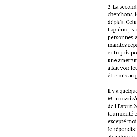
2.
La seconde
cherchons, l
déplaît. Cel
baptême, ca
personnes vi
maintes repr
entrepris pou
une amertume
a fait voir 
être mis au 
Il y a quelqu
Mon mari s’
de l’Esprit.
tourmenté et
excepté moi.
Je répondis:
abandonne-le