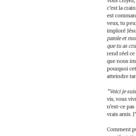
vous croyez, 
c’est la crai
est commandé
veux, tu peu
imploré Jésu
parole et mo
que tu as cru
rend réel ce
que nous impl
pourquoi cet
atteindre ta
"Voici je sui
vis, vous viv
n’est-ce pas
vrais amis. J
Comment puis