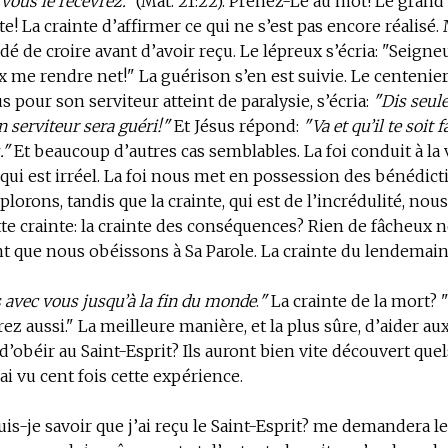
vous le recevrez."
(Mat. 21:22). Prenez-Le au mot! Le grand 
nte! La crainte d’affirmer ce qui ne s’est pas encore réalisé.
 de croire avant d’avoir reçu. Le lépreux s’écria: "Seigneur
x me rendre net!" La guérison s’en est suivie. Le centenier
s pour son serviteur atteint de paralysie, s’écria:
"Dis seul
n serviteur sera guéri!"
Et Jésus répond:
"Va et qu’il te soit f
."
Et beaucoup d’autres cas semblables. La foi conduit à la v
 qui est irréel. La foi nous met en possession des bénédi
orons, tandis que la crainte, qui est de l’incrédulité, nous
te crainte: la crainte des conséquences? Rien de fâcheux 
nt que nous obéissons à Sa Parole. La crainte du lendemai
s avec vous jusqu’à la fin du monde
.
"
La crainte de la mort? 
rez aussi." La meilleure manière, et la plus sûre, d’aider aux
 d’obéir au Saint-Esprit? Ils auront bien vite découvert quel
’ai vu cent fois cette expérience.
-je savoir que j’ai reçu le Saint-Esprit?
me demandera le 