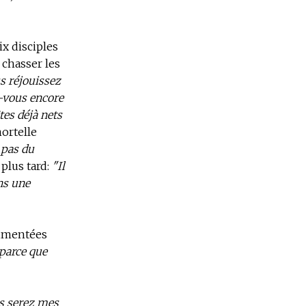
x disciples
 chasser les
s réjouissez
z-vous encore
tes déjà nets
mortelle
t pas du
 plus tard:
"Il
ans une
rimentées
 parce que
us serez mes