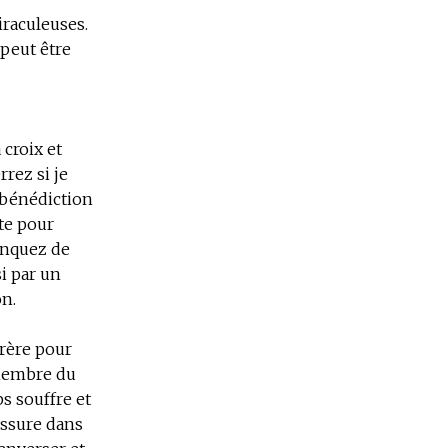
iraculeuses.
 peut être
 croix et
rez si je
a bénédiction
rte pour
anquez de
si par un
n.
frère pour
 membre du
ps souffre et
fissure dans