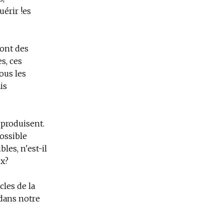
uérir !es
sont des
es, ces
ous les
is
 produisent.
ossible
les, n'est-il
ux?
cles de la
 dans notre