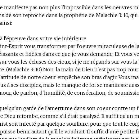
e manifeste pas non plus l'impossible dans les oeuvres m
ens de son reproche dans la prophétie de Malachie 3: 10, qui
insi:
 l'épreuve dans votre vie intérieure
aint-Esprit vous transformer par l'oeuvre miraculeuse de la
ssants et fidèles dans ce que je vous demande. Et vous ver
sur vous les écluses des cieux, si je ne répands sur vous l
. (Malachie 3: 10) Non, la main de Dieu n'est pas trop cou
'attitude de notre coeur empêche son bras d'agir
. Vous m
ésus à ses disciples, mais le manque de foi se manifeste aus
ur, de pardon, d'humilité, de consécration, de soumissio
e quelqu'un garde de l'amertume dans son coeur contre un 
de Dieu retombe, comme s'il était paralysé. Il suffit qu'un
ist soit infecté par quelque souillure, pour que tout le cor
uisse bénir autant qu'il le voudrait. Il suffit d'une petite 