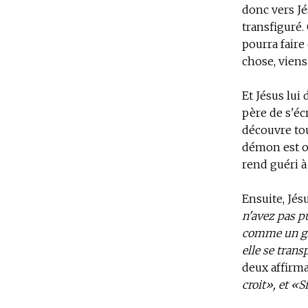
donc vers Jé
transfiguré. 
pourra faire
chose, viens
Et Jésus lui 
père de s'éc
découvre tou
démon est obl
rend guéri à
Ensuite, Jésu
n'avez pas pu
comme un gra
elle se trans
deux affirm
croit», et «S