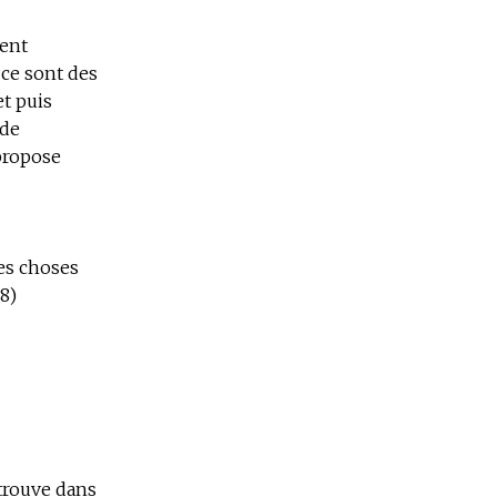
ient
 ce sont des
et puis
 de
propose
es choses
8)
 trouve dans