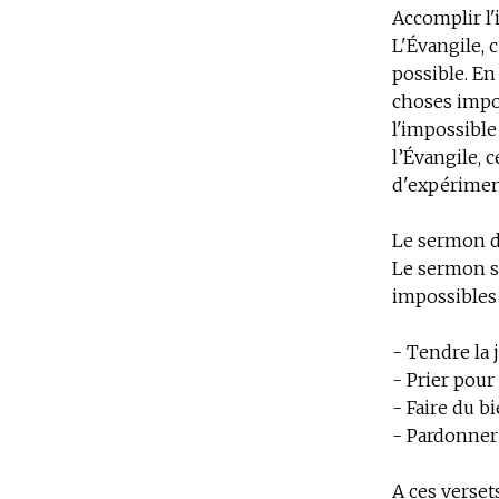
Accomplir l
L'Évangile, c
possible. En
choses impos
l'impossibl
l’Évangile, 
d'expériment
Le sermon d
Le sermon su
impossibles 
- Tendre la 
- Prier pou
- Faire du b
- Pardonner 
A ces verset