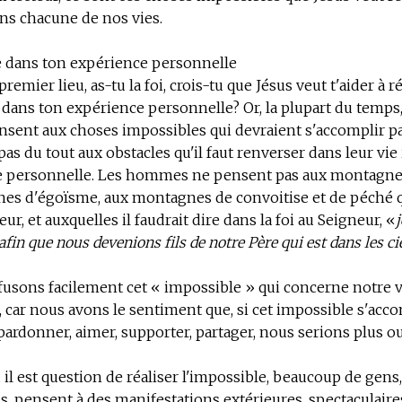
ns chacune de nos vies.
e dans ton expérience personnelle
premier lieu, as-tu la foi, crois-tu que Jésus veut t'aider à r
 dans ton expérience personnelle? Or, la plupart du temps
nt aux choses impossibles qui devraient s'accomplir par l
as du tout aux obstacles qu'il faut renverser dans leur vie 
ie personnelle. Les hommes ne pensent pas aux montagnes
es d'égoïsme, aux montagnes de convoitise et de péché q
ur, et auxquelles il faudrait dire dans la foi au Seigneur, «
afin que nous devenions fils de notre Père qui est dans les c
fusons facilement cet « impossible » qui concerne notre v
 car nous avons le sentiment que, si cet impossible s'acco
 pardonner, aimer, supporter, partager, nous serions plus 
il est question de réaliser l'impossible
, beaucoup de gens
s, pensent à des manifestations extérieures, spectaculaire