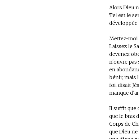
Alors Dieu n
Tel est le s
développée a
Mettez-moi à
Laissez le S
devenez obéi
n'ouvre pas 
en abondance
bénir,
mais l
foi, disait J
manque d'amo
Il suffit qu
que le bras 
Corps de Chr
que Dieu ne p