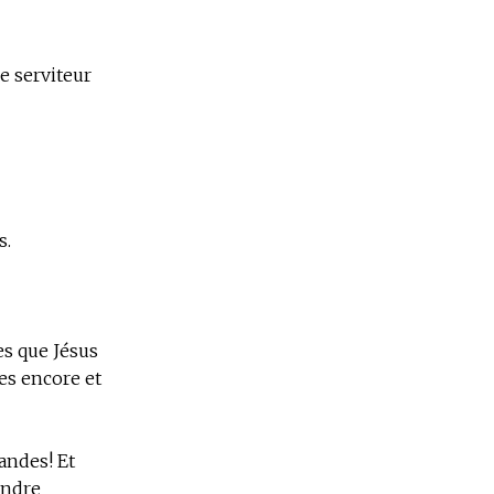
re serviteur
s.
es que Jésus
es encore et
andes! Et
endre