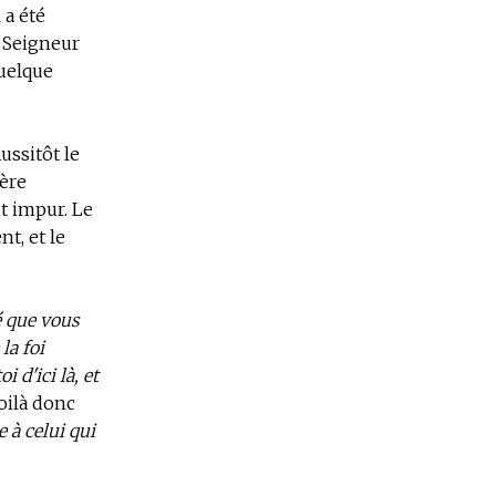
 a été
e Seigneur
quelque
Aussitôt le
père
it impur. Le
nt, et le
é que vous
la foi
d'ici là, et
Voilà donc
e à celui qui