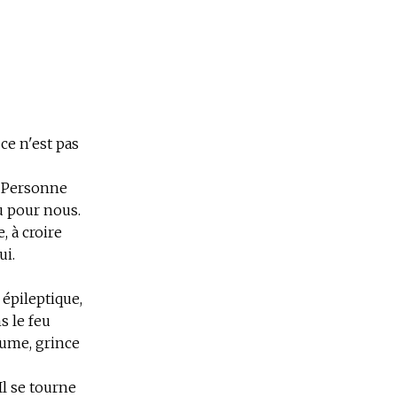
ce n'est pas
la Personne
eu pour nous.
, à croire
ui.
 épileptique,
s le feu
écume, grince
Il se tourne