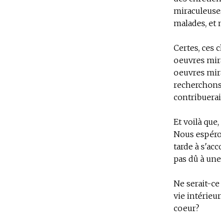
miraculeuses
malades, et 
Certes, ces 
oeuvres mirac
oeuvres mira
recherchons 
contribuerai
Et voilà que
Nous espéron
tarde à s'ac
pas dû à un
Ne serait-ce
vie intérieu
coeur?