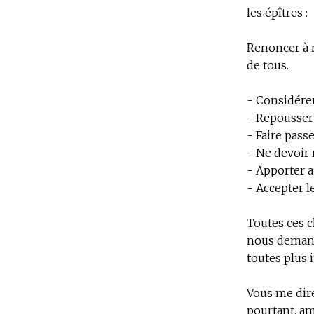
les épîtres :
Renoncer à no
de tous.
- Considére
- Repousser 
- Faire passe
- Ne devoir 
- Apporter a
- Accepter 
Toutes ces c
nous demande
toutes plus 
Vous me dire
pourtant, am