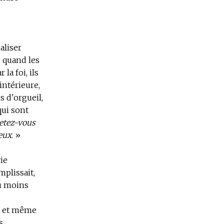
éaliser
, quand les
a foi, ils
intérieure,
 d'orgueil,
ui sont
jetez-vous
ieux
. »
ie
mplissait,
ou moins
, et même
s,