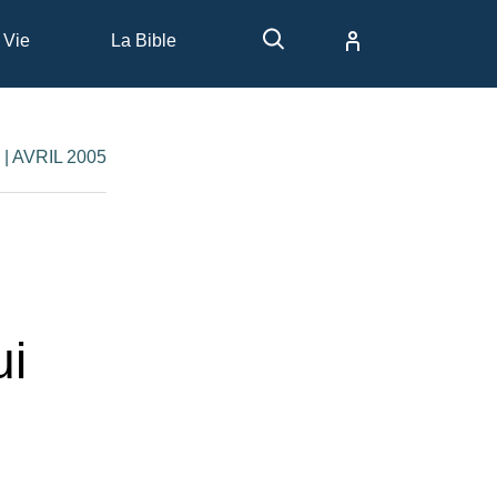
 Vie
La Bible
 | AVRIL 2005
ui