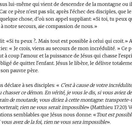
sus lui-même qui vient de descendre de la montagne ou il
Car ce père n'est pas sûr, après l'échec des disciples, que l
 quelque chose, d'où son appel suppliant: «Si toi, tu peux 
 à notre secours, aie compassion de nous.»
dit: «Si tu peux ?... Mais tout est possible à celui qui croit.» 
rier: « Je crois, viens au secours de mon incrédulité. » Ce 
t à coup l'amour et la puissance de Jésus qui chasse l'espr
igé de quitter l'enfant. Jésus le libère, le délivre totaleme
 son pauvre père.
s déclare à ses disciples: «
C'est à cause de votre incrédulit
 chasser ce démon. En vérité, je vous le dis, si vous aviez de 
in de moutarde, vous diriez à cette montagne: transporte-toi 
porterait; rien ne vous serait impossible
» (Matthieu 17:20). 
ations semblables que Jésus nous donne: «
Tout est possibl
i vous avez de la foi, rien ne vous sera impossible
».