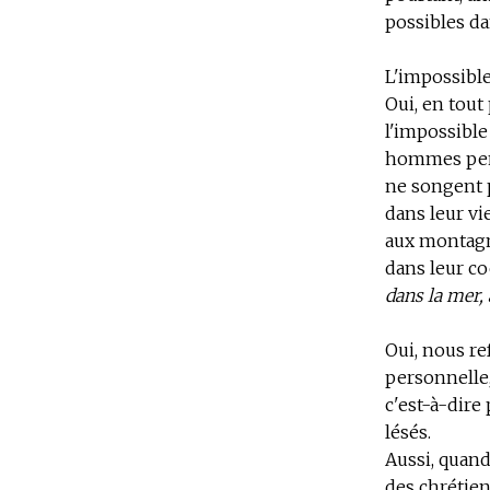
possibles da
L'impossibl
Oui, en tout 
l'impossible
hommes pense
ne songent p
dans leur v
aux montagn
dans leur coe
dans la mer, 
Oui, nous re
personnelle,
c'est-à-dire
lésés.
Aussi,
quand 
des chrétien