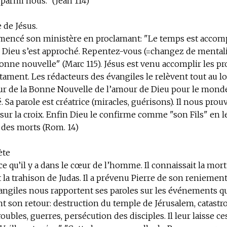
 parmi nous." (Jean 114)
 de Jésus.
mencé son ministère en proclamant: "Le temps est accompl
Dieu s’est approché. Repentez-vous (=changez de mentali
bonne nouvelle" (Marc 115). Jésus est venu accomplir les p
tament. Les rédacteurs des évangiles le relèvent tout au l
eur de la Bonne Nouvelle de l’amour de Dieu pour le monde,
é. Sa parole est créatrice (miracles, guérisons). Il nous pro
ur la croix. Enfin Dieu le confirme comme "son Fils" en l
 des morts (Rom. 14)
ète
 ce qu’il y a dans le cœur de l’homme. Il connaissait la mort
t la trahison de Judas. Il a prévenu Pierre de son reniement
angiles nous rapportent ses paroles sur les événements q
t son retour: destruction du temple de Jérusalem, catast
roubles, guerres, persécution des disciples. Il leur laisse c