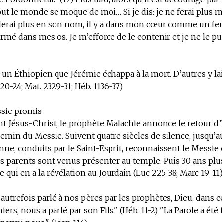
"Tout le monde se moque de moi… Si je dis: je ne ferai plus
arlerai plus en son nom, il y a dans mon cœur comme un fe
rmé dans mes os. Je m’efforce de le contenir et je ne le puis
à un Éthiopien que Jérémie échappa à la mort. D’autres y la
2620-24; Mat. 2329-31; Héb. 1136-37)
ssie promis
nt Jésus-Christ, le prophète Malachie annonce le retour d’
hemin du Messie. Suivent quatre siècles de silence, jusqu’a
ne, conduits par le Saint-Esprit, reconnaissent le Messie 
es parents sont venus présenter au temple. Puis 30 ans plus 
e qui en a la révélation au Jourdain (Luc 225-38; Marc 19-11
 autrefois parlé à nos pères par les prophètes, Dieu, dans 
iers, nous a parlé par son Fils." (Héb. 11-2) "La Parole a été 