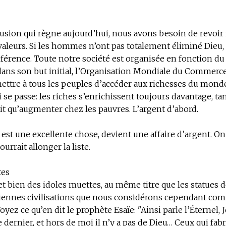
usion qui règne aujourd’hui, nous avons besoin de revoir
valeurs. Si les hommes n’ont pas totalement éliminé Dieu, 
 référence. Toute notre société est organisée en fonction du
, dans son but initial, l’Organisation Mondiale du Commerce
ettre à tous les peuples d’accéder aux richesses du monde,
i se passe: les riches s’enrichissent toujours davantage, ta
it qu’augmenter chez les pauvres. L’argent d’abord.
i est une excellente chose, devient une affaire d’argent. On
ourrait allonger la liste.
tes
et bien des idoles muettes, au même titre que les statues 
ciennes civilisations que nous considérons cependant co
oyez ce qu’en dit le prophète Esaïe: "Ainsi parle l’Éternel, J
e dernier, et hors de moi il n’y a pas de Dieu… Ceux qui fab