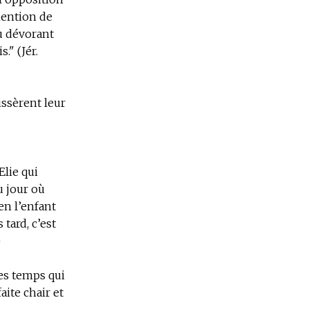
 mention de
u dévorant
." (Jér.
issèrent leur
Elie qui
u jour où
en l’enfant
tard, c’est
)
ces temps qui
faite chair et