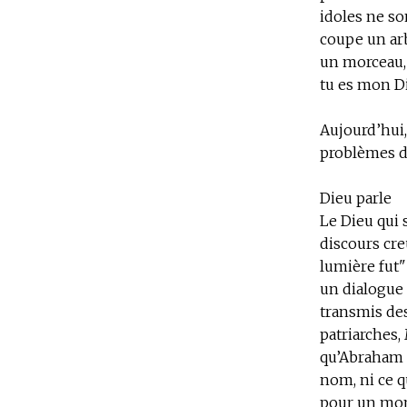
idoles ne so
coupe un arbr
un morceau, 
tu es mon Die
Aujourd’hui,
problèmes d
Dieu parle
Le Dieu qui s
discours creu
lumière fut"
un dialogue 
transmis des
patriarches,
qu’Abraham e
nom, ni ce q
pour un mom