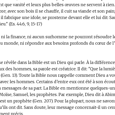
nt que vanité et leurs plus belles œuvres ne servent à ri
e; avec son bois il se chauffe, il cuit sa viande et son pain
il fabrique une idole, se prosterne devant elle et lui dit: S
u." (Es. 44:6, 9, 15-17)
 ni la finance, ni aucun surhomme ne pourront résoudre l
u monde, ni répondre aux besoins profonds du cœur de 
e révèle dans la Bible est un Dieu qui parle. À la différenc
x des hommes, sa parole est créatrice. Il dit: "Que la lumièr
 (Gen. 13). Toute la Bible nous rappelle comment Dieu a vou
avec les hommes. Certains d’entre eux ont été à son écout
 messages de sa part. La Bible en mentionne quelques-uns
 Moïse, Samuel, les prophètes. Par exemple, Dieu dit à Abi
st un prophète (Gen. 207). Pour la plupart, nous ne savons
u’ils ont dit. Sans doute, leur message concernait-il un cerc
ent précis.