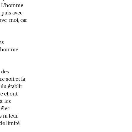
en. L’homme
; puis avec
auve-moi, car
es
l’homme.
e des
e soit et la
lu établir
e et ont
: les
mélec
 ni leur
le limité,