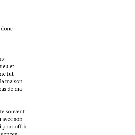
.
t donc
ns
Dieu et
me fut
 la maison
iras de ma
ulte souvent
u avec son
i pour offrir
équences