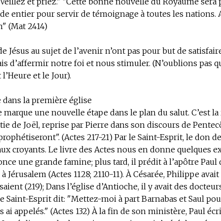
Veillez et priez." "Cette bonne nouvelle du Royaume sera
e entier pour servir de témoignage à toutes les nations. 
n" (Mat 2414)
de Jésus au sujet de l’avenir n’ont pas pour but de satisfair
ais d’affermir notre foi et nous stimuler. (N’oublions pas q
l’Heure et le Jour).
 dans la première église
 marque une nouvelle étape dans le plan du salut. C’est la 
tie de Joël, reprise par Pierre dans son discours de Pentecô
 prophétiseront". (Actes 217-21) Par le Saint-Esprit, le don 
aux croyants. Le livre des Actes nous en donne quelques e
ce une grande famine; plus tard, il prédit à l’apôtre Paul q
 Jérusalem (Actes 1128; 2110-11). À Césarée, Philippe avait 
aient (219); Dans l’église d’Antioche, il y avait des docteur
e Saint-Esprit dit: "Mettez-moi à part Barnabas et Saul pou
es ai appelés." (Actes 132) À la fin de son ministère, Paul écri