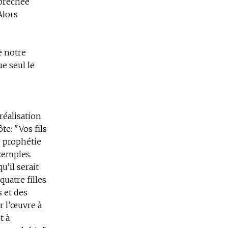
 prêchée
Alors
e notre
ue seul le
réalisation
te: "Vos fils
de prophétie
xemples.
u’il serait
quatre filles
s et des
r l’œuvre à
t à