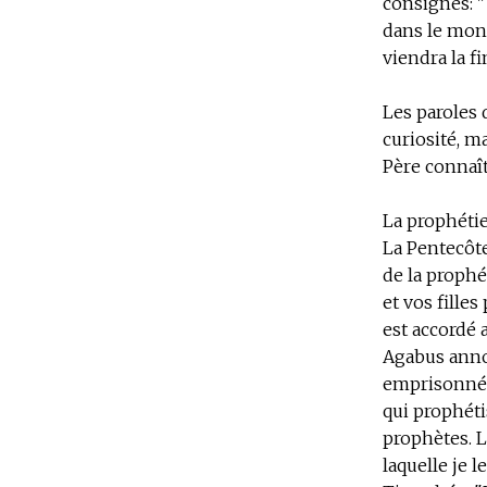
consignes: "
dans le mond
viendra la fi
Les paroles 
curiosité, m
Père connaît 
La prophétie
La Pentecôte
de la prophé
et vos filles
est accordé 
Agabus annon
emprisonné à
qui prophétis
prophètes. L
laquelle je l