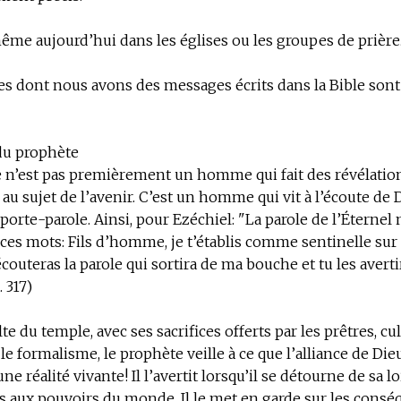
même aujourd’hui dans les églises ou les groupes de prière
es dont nous avons des messages écrits dans la Bible son
du prophète
 n’est pas premièrement un homme qui fait des révélatio
 au sujet de l’avenir. C’est un homme qui vit à l’écoute de 
porte-parole. Ainsi, pour Ezéchiel: "La parole de l’Éternel 
ces mots: Fils d’homme, je t’établis comme sentinelle sur
 écouteras la parole qui sortira de ma bouche et tu les avert
. 317)
te du temple, avec ses sacrifices offerts par les prêtres, c
e formalisme, le prophète veille à ce que l’alliance de Die
ne réalité vivante! Il l’avertit lorsqu’il se détourne de sa lo
es aux pouvoirs du monde. Il le met en garde sur les cons