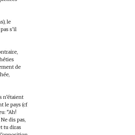
), le
pas s’il
ntraire,
héties
lement de
chée,
s n’étaient
 le pays (cf
eu: "Ah!
 Ne dis pas,
t tu diras
 l’opposition