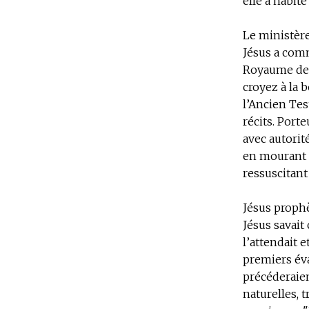
elle a habité
Le ministère
Jésus a com
Royaume de 
croyez à la 
l’Ancien Tes
récits. Port
avec autorit
en mourant s
ressuscitant
Jésus proph
Jésus savait
l’attendait e
premiers év
précéderaien
naturelles, t