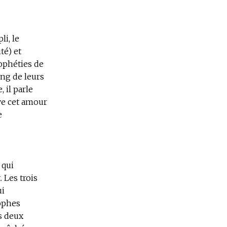
i, le
té) et
rophéties de
ong de leurs
 il parle
uve cet amour
e
 qui
. Les trois
ui
rophes
es deux