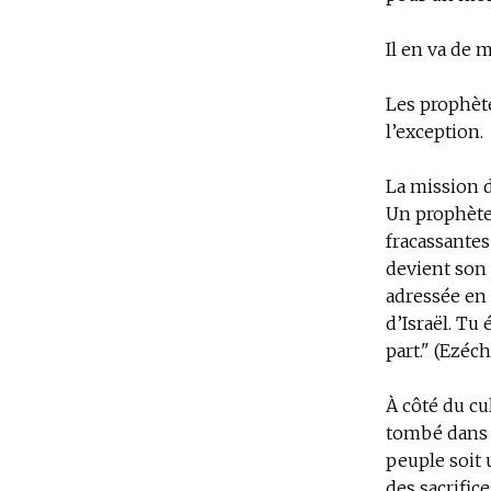
Il en va de 
Les prophèt
l’exception.
La mission 
Un prophète
fracassantes
devient son 
adressée en 
d’Israël. Tu
part." (Ezéch
À côté du cul
tombé dans l
peuple soit u
des sacrific