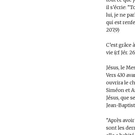
il s’écrie: 
lui, je ne p
qui est renfe
207,9)
C’est grâce 
vie (cf Jér. 
Jésus, le Me
Vers 430 ava
ouvrira le c
Siméon et An
Jésus, que s
Jean-Baptist
"Après avoir
sont les dern