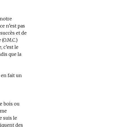
 notre
ce n’est pas
 succès et de
 (O.M.C.)
 c’est le
ndis que la
 en fait un
de bois ou
mme
e suis le
riquent des