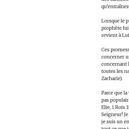
qu’entraîner
Lorsque le p
prophète lui
revient à Lu
Ces promess
concerner un
concernant l
toutes les na
Zacharie).
Parce que la
pas populair
Elie, 1 Rois 
Seigneur! Je 
je suis un en
tout ce que j