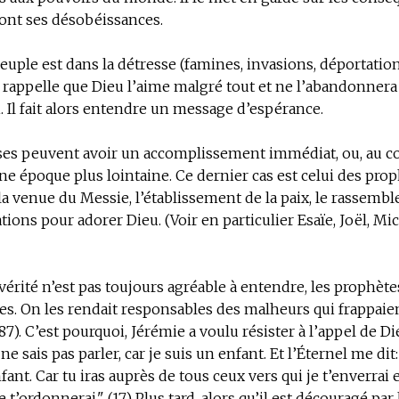
ont ses désobéissances.
euple est dans la détresse (famines, invasions, déportations
 rappelle que Dieu l’aime malgré tout et ne l’abandonnera 
i. Il fait alors entendre un message d’espérance.
es peuvent avoir un accomplissement immédiat, ou, au co
e époque plus lointaine. Ce dernier cas est celui des prop
a venue du Messie, l’établissement de la paix, le rassemb
tions pour adorer Dieu. (Voir en particulier Esaïe, Joël, Mi
 vérité n’est pas toujours agréable à entendre, les prophète
es. On les rendait responsables des malheurs qui frappaient
187). C’est pourquoi, Jérémie a voulu résister à l’appel de Di
ne sais pas parler, car je suis un enfant. Et l’Éternel me dit:
fant. Car tu iras auprès de tous ceux vers qui je t’enverrai e
e t’ordonnerai." (17) Plus tard, alors qu’il est découragé par