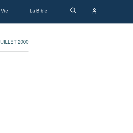
 Vie
La Bible
 JUILLET 2000