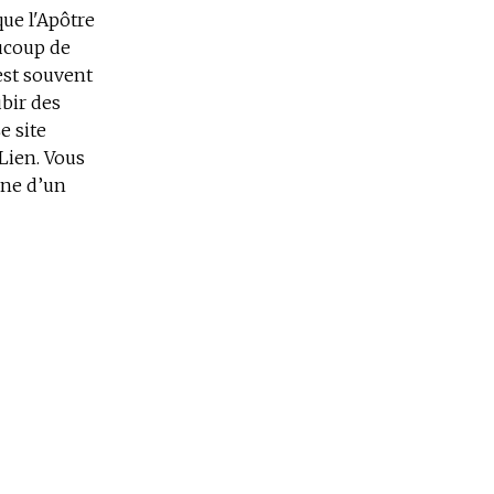
que l'Apôtre
aucoup de
est souvent
ubir des
e site
Lien. Vous
gne d’un