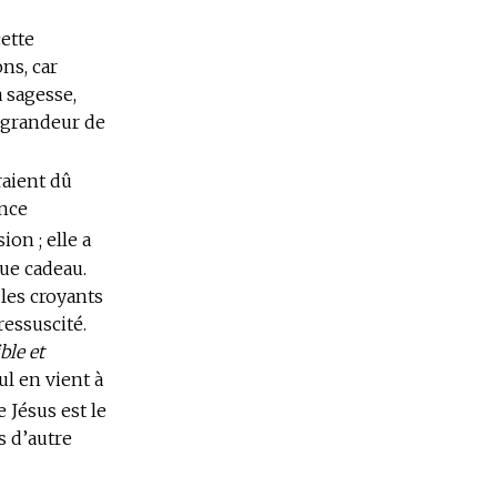
cette
ns, car
a sagesse,
a grandeur de
raient dû
ance
ion ; elle a
que cadeau.
 les croyants
essuscité.
ble et
l en vient à
e Jésus est le
s d’autre