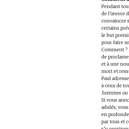
Pendant tout
de l’œuvre d
convaincre s
certains préd
le but premi
pour faire u
Comment ? Pa
de proclamer
et à une nou
mort et ressu
Paul adresse
à ceux de to
hommes ou ce
Si vous ann
adulés, vous
en profondeu
par tous et 
s’y ouvriron