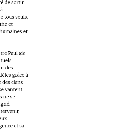
é de sortir
là
e tous seuls.
the et
 humaines et
tre Paul (de
ituels
ent des
dèles grâce à
t des clans
se vantent
s ne se
igné.
tervenir,
 aux
gence et sa