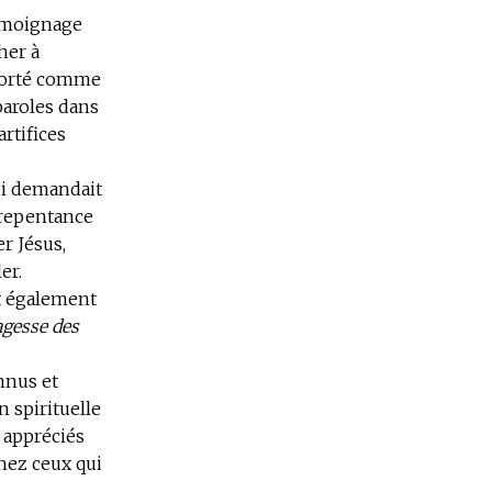
témoignage
her à
mporté comme
 paroles dans
artifices
ui demandait
 repentance
r Jésus,
er.
t également
agesse des
nnus et
 spirituelle
 appréciés
chez ceux qui