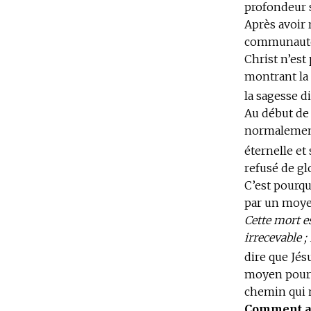
profondeur s
Après avoir 
communauté, 
Christ n’est 
montrant la 
la sagesse d
Au début de 
normalemen
éternelle et 
refusé de gl
C’est pourqu
par un moyen
Cette mort e
irrecevable ;
dire que
Jés
moyen pour l
chemin qui 
Comment an