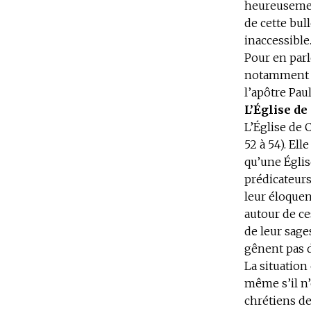
heureusement
de cette bull
inaccessible
Pour en parl
notamment le
l’apôtre Pau
L’Église de
L’Église de 
52 à 54). Ell
qu’une Églis
prédicateurs
leur éloque
autour de ce
de leur sage
gênent pas d
La situation
même s’il n’
chrétiens de