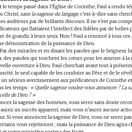
 le temps passé dans l’Église de Corinthe, Paul a rendu 
u Christ,
sans la sagesse du langage
, c’est-à-dire sans cherc
es auditeurs par de brillants discours. Il ne s’est pas co
icateurs qui flattaient l’intellect des fidèles par de belles
er de grandir à leurs yeux. Non ! Paul a renoncé à tous ces 
ne démonstration de la puissance de Dieu.
r des miracles et en disant les paroles que le Seigneur l
, des paroles qui touchent les cœurs pour les amener à la
velle ouverture à Dieu. Paul cherchait avant tout à présente
scité, le seul capable de les conduire au Père et de le révél
 un sérieux avertissement aux prédicateurs de Corinthe e
us les temps :
« Quelle sagesse voulez-vous annoncer ? La s
lle de Dieu ? »
oncez la sagesse des hommes, vous serez sans doute reco
 aurez un succès apparent, mais vous n’aurez aucune action
r. Si vous annoncez la sagesse de Dieu, vous ne serez pas
certains vous rejetteront ; mais la puissance de Dieu agira 
t et votre ministère portera des fruits.