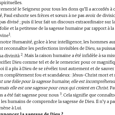
pirituelles.
remercié le Seigneur pour tous les dons qu’Il a accordés à 
Paul exhorte ses frères et sœurs à ne pas avoir de divisio
pas divisé ; puis il leur fait un discours extraordinaire sur l
folie et la petitesse de la sagesse humaine par rapport à l
1
ivine
.
notre Humanité, grâce à leur intelligence, les hommes au
t reconnaître
les perfections invisibles de Dieu, sa puiss
2
sa divinità
. Mais la raison humaine a été infidèle à sa miss
orifier Dieu comme tel et de le remercier pour ce magnifi
oi il a plu à Dieu de se révéler tout autrement et de sauver
 complètement fou et scandaleux : Jésus-Christ mort et r
st une folie pour la sagesse humaine, elle est incompréhensi
 mais elle est une sagesse pour ceux qui croient en Christ.
Pau
3
us a été fait sagesse pour nous
. Cela signifie que connaîtr
es humains de comprendre la sagesse de Dieu. Il n’y a pa
mène à Lui.
noncer la sagesse de Dieu ?