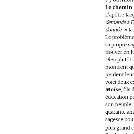
Le chemin 
L’apôtre Jacq
demande à Di
donnée. »
Jac
Le problème 
sa propre sag
trouver en 
Dieu plutôt
montrent que
perdent leu
voici deux e
Moïse
, fil
éducation po
son peuple, 
quarante ans
sagesse pour 
plus grand c