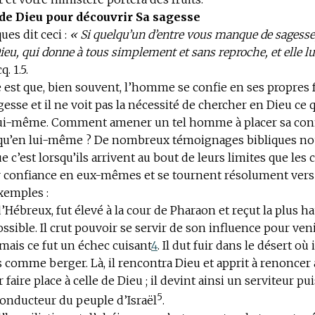
de Dieu pour découvrir Sa sagesse
ues dit ceci :
« Si quelqu’un d’entre vous manque de sagesse, 
eu, qui donne à tous simplement et sans reproche, et elle lu
q. 1.5
.
est que, bien souvent, l’homme se confie en ses propres f
esse et il ne voit pas la nécessité de chercher en Dieu ce qu
lui-même. Comment amener un tel homme à placer sa con
 qu’en lui-même ? De nombreux témoignages bibliques n
 c’est lorsqu’ils arrivent au bout de leurs limites que les 
r confiance en eux-mêmes et se tournent résolument vers
xemples :
s d’Hébreux, fut élevé à la cour de Pharaon et reçut la plus h
ssible. Il crut pouvoir se servir de son influence pour veni
mais ce fut un échec cuisant
4
. Il dut fuir dans le désert où 
 comme berger. Là, il rencontra Dieu et apprit à renoncer 
faire place à celle de Dieu ; il devint ainsi un serviteur pui
5
onducteur du peuple d’Israël
.