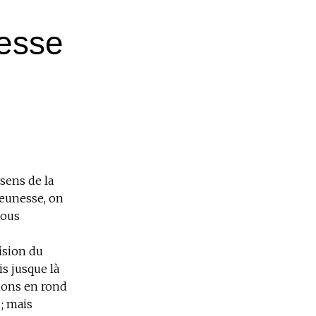
gesse
sens de la
jeunesse, on
nous
ision du
s jusque là
nons en rond
 ; mais