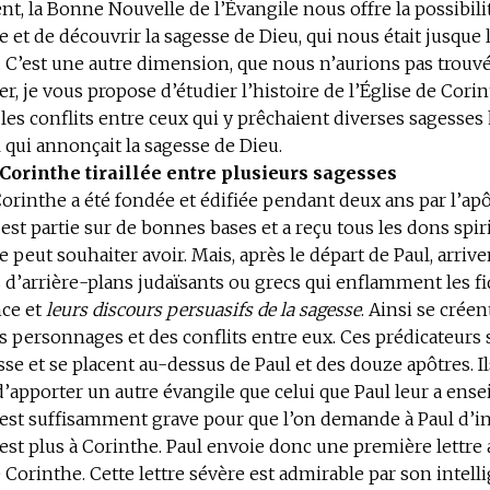
, la Bonne Nouvelle de l’Évangile nous offre la possibilit
e et de découvrir la sagesse de Dieu, qui nous était jusque 
. C’est une autre dimension, que nous n’aurions pas trouvé
er, je vous propose d’étudier l’histoire de l’Église de Corin
s conflits entre ceux qui y prêchaient diverses sagesses
l qui annonçait la sagesse de Dieu.
 Corinthe tiraillée entre plusieurs sagesses
Corinthe a été fondée et édifiée pendant deux ans par l’apô
e est partie sur de bonnes bases et a reçu tous les dons spir
e peut souhaiter avoir. Mais, après le départ de Paul, arriv
 d’arrière-plans judaïsants ou grecs qui enflamment les fi
nce et
leurs discours persuasifs de la sagesse
. Ainsi se créen
s personnages et des conflits entre eux. Ces prédicateurs 
sse et se placent au-dessus de Paul et des douze apôtres. Il
’apporter un autre évangile que celui que Paul leur a ense
 est suffisamment grave pour que l’on demande à Paul d’in
est plus à Corinthe. Paul envoie donc une première lettre
 Corinthe. Cette lettre sévère est admirable par son intelli