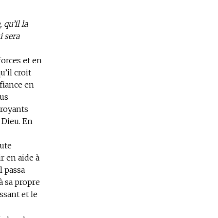
qu’il la
i sera
orces et en
’il croit
fiance en
ous
croyants
 Dieu. En
aute
r en aide à
il passa
à sa propre
ssant et le