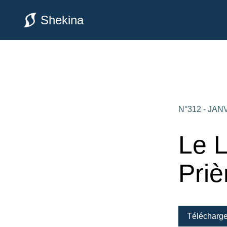
Shekina
N°312 - JAN
Le L
Priè
Télécharg