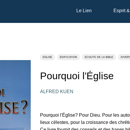
Le Lien
Esprit &
EGLISE
EDIFICATION
ECOUTE DE LA BIBLE
DIVER
Pourquoi l'Église
ALFRED KUEN
Pourquoi l'Église? Pour Dieu. Pour les autor
lieux célestes, pour la croissance des chrét
Ce livre fournit des conseils et des bases b