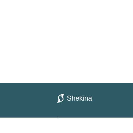
Shekina
À propos
Journal du Li
Nous contacter
Choisis La Vi