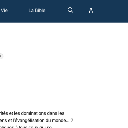
 Vie
La Bible
S
ités et les dominations dans les
iens et l'évangélisation du monde... ?
ibliques à tous ceux qui se