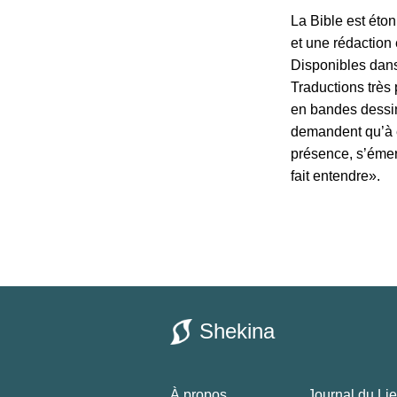
La Bible est éto
et une rédaction 
Disponibles dans
Traductions très 
en bandes dessin
demandent qu’à ê
présence, s’émer
fait entendre».
Shekina
À propos
Journal du Li