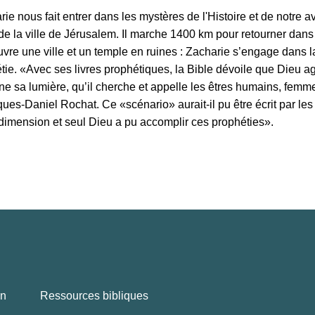
rie nous fait entrer dans les mystères de l'Histoire et de notre av
 de la ville de Jérusalem. Il marche 1400 km pour retourner dans
uvre une ville et un temple en ruines : Zacharie s’engage dans l
tie. «Avec ses livres prophétiques, la Bible dévoile que Dieu ag
ne sa lumière, qu’il cherche et appelle les êtres humains, fem
ques-Daniel Rochat. Ce «scénario» aurait-il pu être écrit par l
 dimension et seul Dieu a pu accomplir ces prophéties».
en
Ressources bibliques