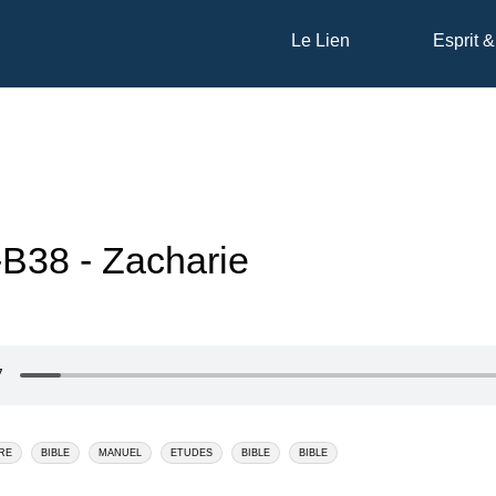
Le Lien
Esprit &
B38 - Zacharie
RE
BIBLE
MANUEL
ETUDES
BIBLE
BIBLE