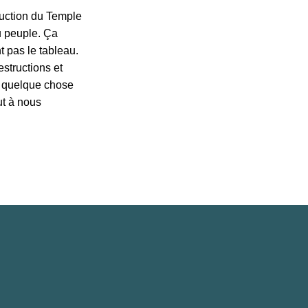
ruction du Temple
du peuple. Ça
t pas le tableau.
structions et
e quelque chose
ut à nous