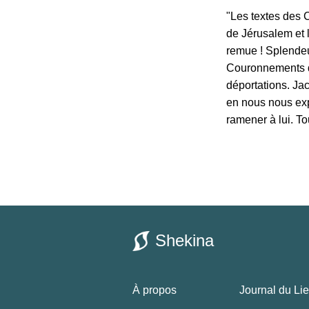
"Les textes des C
de Jérusalem et l
remue ! Splendeur
Couronnements de
déportations. Ja
en nous nous exp
ramener à lui. To
Shekina
À propos
Journal du Li