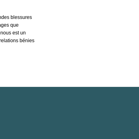
ondes blessures
vages que
 nous est un
 relations bénies