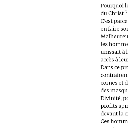
Pourquoi le
du Christ ?
C’est parce
en faire so
Malheureus
les hommes 
unissait à 
accès à leu
Dans ce pr
contraireme
cornes et d
des masque
Divinité, p
profits spi
devant la c
Ces hommag