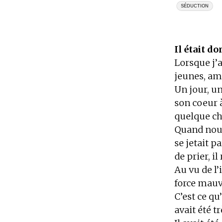
SÉDUCTION
Il était d
Lorsque j’
jeunes, am
Un jour, un
son coeur à
quelque cho
Quand nous
se jetait 
de prier, il
Au vu de l’
force mauva
C’est ce qu
avait été t