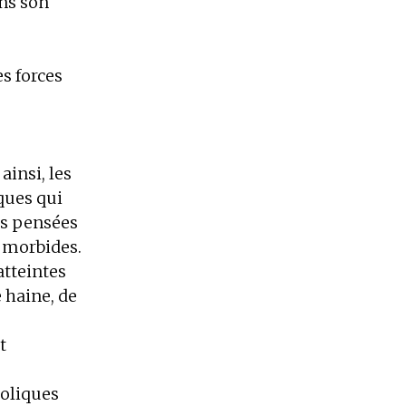
ans son
s forces
ainsi, les
ques qui
es pensées
 morbides.
atteintes
 haine, de
t
boliques