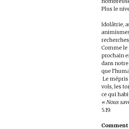
nombreuses
Plus le niv
Idolâtrie,
animismes, 
recherches 
Comme le r
prochain e
dans notre 
que l’huma
Le mépris d
vols, les t
ce qui hab
« Nous savo
5.19.
Comment so