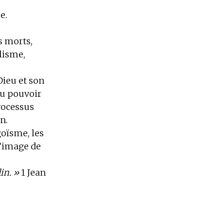
de.
es morts,
alisme,
ieu et son
du pouvoir
processus
n.
goïsme, les
 l’image de
lin. »
1 Jean