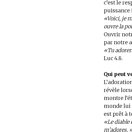
c’est le res
puissance i
«Voici, je m
ouvre la por
Ouvrir notr
par notre 
«Tu adoreras
Luc 4.8.
Qui peut v
L’adoration
révèle lor
montre l’é
monde lui a
est prêt a
«Le diable d
m’adores. 