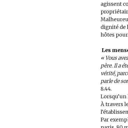
agissent c
propriétai
Malheureuse
dignité de 
hôtes pour
Les menso
« Vous avez
père. Il a 
vérité, parc
parle de so
8.44.
Lorsqu’un 
À travers l
l’établiss
Par exemple
nazis, 80 