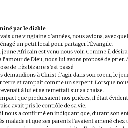
ominé par le diable
avais une vingtaine d’années, nous avions, avec que
énagé un petit local pour partager l’Évangile.
 jeune Africain est venu nous voir. Comme il désira
 l’amour de Dieu, nous lui avons proposé de prier. 
se de très bizarre s’est passé.
 demandions à Christ d’agir dans son coeur, le j
par terre et rampait comme un serpent. Lorsque nous
 revenait à lui et se remettait sur sa chaise.
impact que produisaient nos prières, il était éviden
ise avait pris le contrôle de sa vie.
’il nous a confirmé en indiquant que, durant son enf
rès malade et que ses parents l’avaient amené chez u