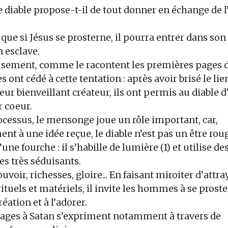
 diable propose-t-il de tout donner en échange de 
 que si Jésus se prosterne, il pourra entrer dans son
n esclave.
ement, comme le racontent les premières pages de
ont cédé à cette tentation : après avoir brisé le lie
leur bienveillant créateur, ils ont permis au diable d
r coeur.
ocessus, le mensonge joue un rôle important, car,
nt à une idée reçue, le diable n’est pas un être rou
’une fourche : il s’habille de lumière (1) et utilise de
s très séduisants.
ouvoir, richesses, gloire... En faisant miroiter d’attr
rituels et matériels, il invite les hommes à se prost
réation et à l’adorer.
es à Satan s’expriment notamment à travers de