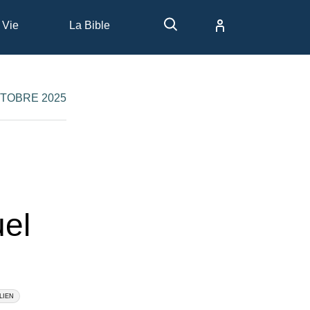
 Vie
La Bible
CTOBRE 2025
uel
LIEN