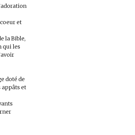
l’adoration
 coeur et
 la Bible,
n qui les
’avoir
ge doté de
s appâts et
ayants
erner