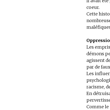
Il avait ét
coeur.
Cette hist
nombreuses
maléfique
Oppressio
Les empris
démons peu
agissent d
par de fau
Les influe
psychologi
racisme, de
En détruisa
pervertisse
Comme le p