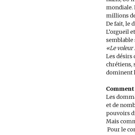
mondiale. 
millions de 
De fait, le
L’orgueil e
semblable 
«Le voleur n
Les désirs
chrétiens,
dominent l
Comment d
Les dommage
et de nomb
pouvoirs d
Mais commen
Pour le co