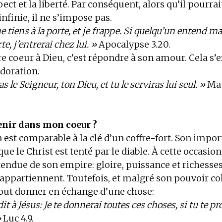
pect et la liberté. Par conséquent, alors qu’il pourra
nfinie, il ne s’impose pas.
e tiens à la porte, et je frappe. Si quelqu’un entend ma
te, j’entrerai chez lui. »
Apocalypse 3.20.
e coeur à Dieu, c’est répondre à son amour. Cela s
adoration.
 le Seigneur, ton Dieu, et tu le serviras lui seul. »
Mat
enir dans mon coeur ?
 est comparable à la clé d’un coffre-fort. Son impo
sque le Christ est tenté par le diable. À cette occasion
tendue de son empire: gloire, puissance et richesses
ppartiennent. Toutefois, et malgré son pouvoir colo
̀ tout donner en échange d’une chose:
it à Jésus: Je te donnerai toutes ces choses, si tu te p
»
Luc 4.9.