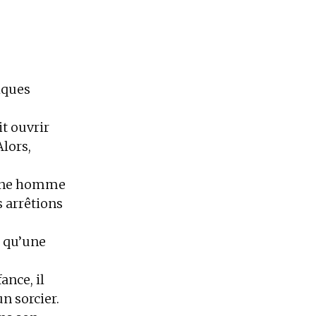
lques
it ouvrir
Alors,
eune homme
 arrêtions
t qu’une
ance, il
n sorcier.