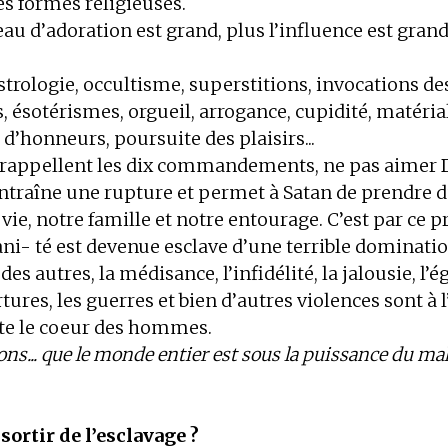
 formes religieuses.
eau d’adoration est grand, plus l’influence est gran
 astrologie, occultisme, superstitions, invocations d
ésotérismes, orgueil, arrogance, cupidité, matéri
d’honneurs, poursuite des plaisirs...
appellent les dix commandements, ne pas aimer D
ntraîne une rupture et permet à Satan de prendre 
vie, notre famille et notre entourage. C’est par ce 
ni- té est devenue esclave d’une terrible dominatio
es autres, la médisance, l’infidélité, la jalousie, l’é
ortures, les guerres et bien d’autres violences sont à
ite le coeur des hommes.
ns... que le monde entier est sous la puissance du ma
rtir de l’esclavage ?