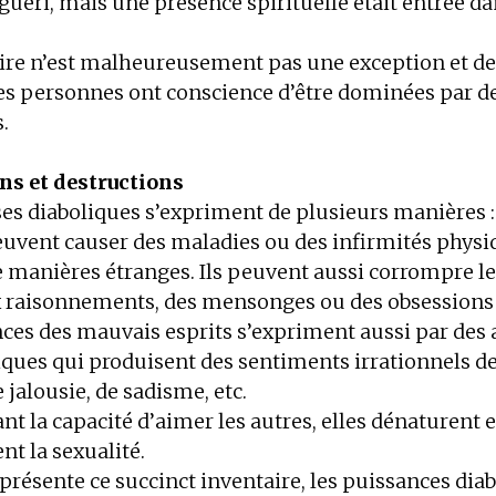
é guéri, mais une présence spirituelle était entrée d
oire n’est malheureusement pas une exception et de
 personnes ont conscience d’être dominées par de
s.
ns et destructions
es diaboliques s’expriment de plusieurs manières : 
vent causer des maladies ou des infirmités physi
e manières étranges. Ils peuvent aussi corrompre l
x raisonnements, des mensonges ou des obsessions
nces des mauvais esprits s’expriment aussi par des 
ques qui produisent des sentiments irrationnels de
 jalousie, de sadisme, etc.
nt la capacité d’aimer les autres, elles dénaturent e
nt la sexualité.
résente ce succinct inventaire, les puissances dia