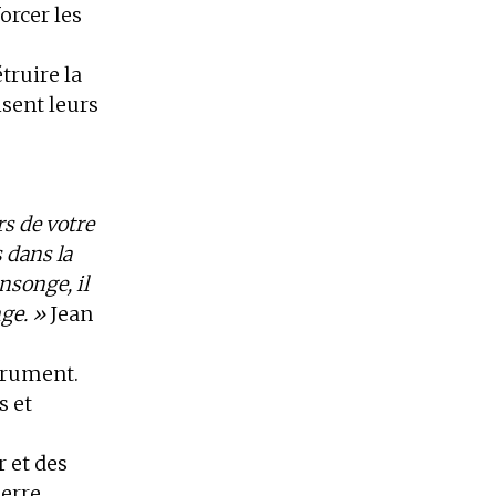
orcer les
truire la
isent leurs
rs de votre
s dans la
ensonge, il
ge. »
Jean
trument.
s et
r et des
uerre