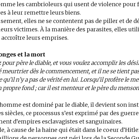
omme les cambrioleurs qui usent de violence pour f
res à leur remettre leurs biens.
ment, elles ne se contentent pas de piller et de dé
leurs victimes. À la manière des parasites, elles util
 accroître leurs emprises.
nges et la mort
 pour père le diable, et vous voulez accomplir les dési
été meurtrier dès le commencement, et il ne se tient pa
e qu’il n’y a pas de vérité en lui. Lorsqu’il profère le m
n propre fond ; car il est menteur et le père du menson
homme est dominé par le diable, il devient son ins
es siècles, ce processus s’est exprimé par des guerre
ement d’empires esclavagistes et sanguinaires.
, à cause de la haine qui était dans le coeur d’Hitle
millions de personnes ont péri lors de la Seconde G