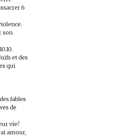
ssacrer 6
violence.
r son
10.10.
uifs et des
es qui
des fables
ves de
eur vie?
rai amour,