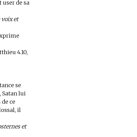
it user de sa
 voix et
’exprime
thieu 4.10,
rtance se
, Satan lui
 de ce
ssal, il
rosternes et