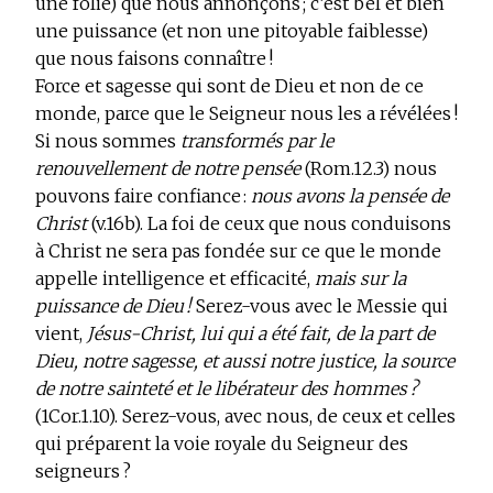
une folie) que nous annonçons ; c’est bel et bien
une puissance (et non une pitoyable faiblesse)
que nous faisons connaître !
Force et sagesse qui sont de Dieu et non de ce
monde, parce que le Seigneur nous les a révélées !
Si nous sommes
transformés par le
renouvellement de notre pensée
(Rom.12.3)
nous
pouvons faire confiance :
nous avons la pensée de
Christ
(v.16b). La foi de ceux que nous conduisons
à Christ ne sera pas fondée sur ce que le monde
appelle intelligence et efficacité,
mais sur la
puissance de Dieu !
Serez-vous avec le Messie qui
vient,
Jésus-Christ, lui qui a été fait, de la part de
Dieu, notre sagesse, et aussi notre justice, la source
de notre sainteté et le libérateur des hommes ?
(1Cor.1.10). Serez-vous, avec nous, de ceux et celles
qui préparent la voie royale du Seigneur des
seigneurs ?