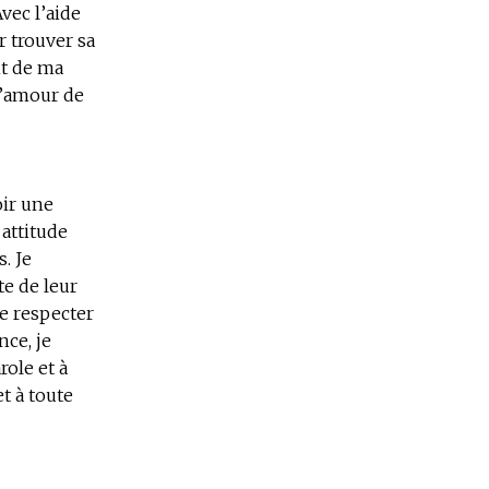
Avec l’aide
r trouver sa
nt de ma
l’amour de
oir une
 attitude
. Je
te de leur
de respecter
nce, je
role et à
t à toute