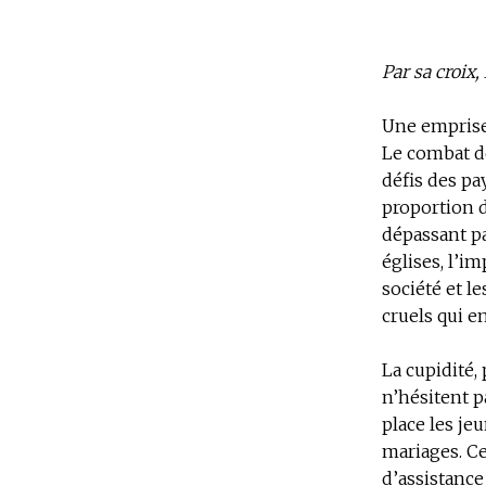
Par sa croix,
Une emprise
Le combat de
défis des pa
proportion d
dépassant pa
églises, l’i
société et l
cruels qui e
La cupidité,
n’hésitent p
place les je
mariages. Ce
d’assistance