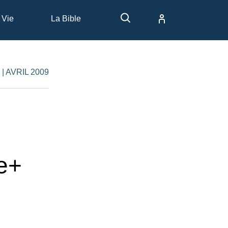
 Vie
La Bible
 | AVRIL 2009
e+