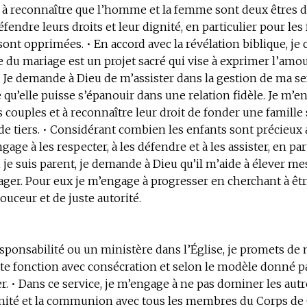
 à reconnaître que l’homme et la femme sont deux êtres
défendre leurs droits et leur dignité, en particulier pour l
 sont opprimées. • En accord avec la révélation biblique, je
ce du mariage est un projet sacré qui vise à exprimer l’amo
 Je demande à Dieu de m’assister dans la gestion de ma se
 qu’elle puisse s’épanouir dans une relation fidèle. Je m’e
s couples et à reconnaître leur droit de fonder une famille
de tiers. • Considérant combien les enfants sont précieux
gage à les respecter, à les défendre et à les assister, en par
i je suis parent, je demande à Dieu qu’il m’aide à élever me
ager. Pour eux je m’engage à progresser en cherchant à êt
uceur et de juste autorité.
responsabilité ou un ministère dans l’Église, je promets de
tte fonction avec consécration et selon le modèle donné pa
r. • Dans ce service, je m’engage à ne pas dominer les autr
unité et la communion avec tous les membres du Corps de 