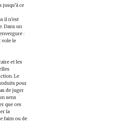
s jusqu’à ce
 il n’est
se. Dans un
’envergure :
 vole le
aire et les
elles
ction. Le
roduits pour
pas de juger
 un sens
ier que ces
er la
e faim ou de