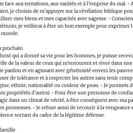
te face aux tentations, aux vanités et à l’emprise du mal. • 
Saint, je choisis de m’appuyer sur la révélation biblique pou
tiliser mes biens et mes capacités avec sagesse. • Conscie
témoin, je veillerai à être un bon exemple pour exprimer 
e monde.
u prochain
Christ qui a donné sa vie pour les hommes, je puisse recev
lle de la valeur de ceux qui m’entourent et vivre dans une
de pardon et en agissant avec générosité envers les pauvres
ser de tolérance et à respecter les autres sans tenir comp
igine, ethnie, nationalité ou couleur de peau. • Je promets 
 les propriétés d’autrui. • Pour être une personne de confia
gir dans un climat de vérité, à être conséquent avec ma pa
s promesses. • Je refuse aussi de recourir à la vengeance e
lence sortant du cadre de la légitime défense.
 famille