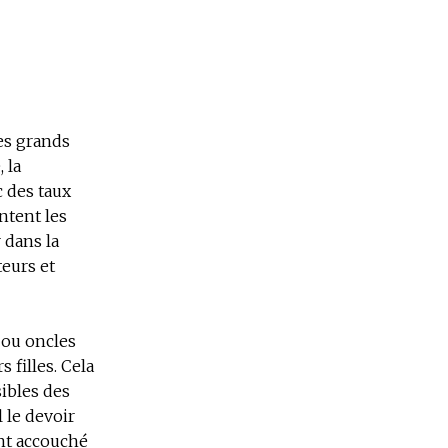
es grands
 la
c des taux
ntent les
 dans la
teurs et
 ou oncles
 filles. Cela
sibles des
l le devoir
ont accouché