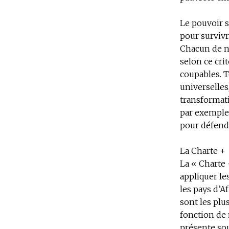
Le pouvoir s
pour survivr
Chacun de no
selon ce crit
coupables. T
universelles,
transformat
par exemple,
pour défendr
La Charte +
La « Charte 
appliquer les
les pays d’A
sont les plu
fonction de 
présente sou