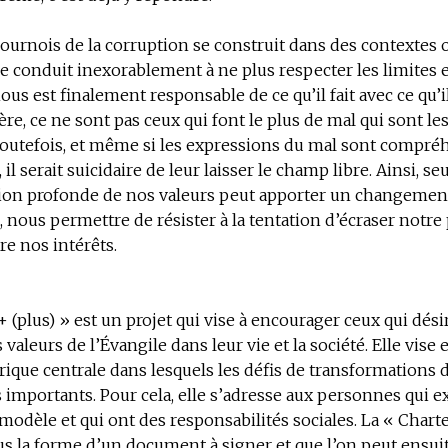
ournois de la corruption se construit dans des contextes où
e conduit inexorablement à ne plus respecter les limites et
us est finalement responsable de ce qu’il fait avec ce qu’il
ère, ce ne sont pas ceux qui font le plus de mal qui sont le
outefois, et même si les expressions du mal sont compréh
 il serait suicidaire de leur laisser le champ libre. Ainsi, se
ion profonde de nos valeurs peut apporter un changement
 nous permettre de résister à la tentation d’écraser notre
e nos intérêts.
+ (plus) » est un projet qui vise à encourager ceux qui dési
 valeurs de l’Évangile dans leur vie et la société. Elle vise 
frique centrale dans lesquels les défis de transformations 
s importants. Pour cela, elle s’adresse aux personnes qui 
modèle et qui ont des responsabilités sociales. La « Charte
s la forme d’un document à signer et que l’on peut ensuit