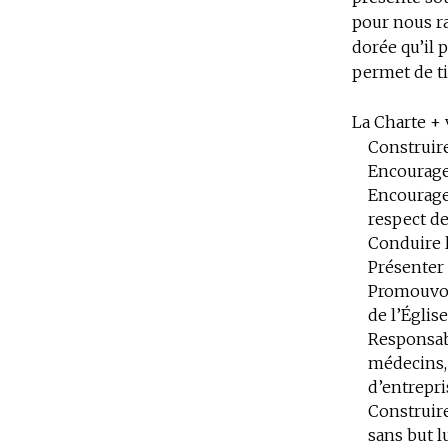
pour nous ra
dorée qu’il 
permet de ti
La Charte + v
Construire
Encourager
Encourager
respect des
Conduire 
Présenter 
Promouvoir
de l’Église
Responsabi
médecins, 
d’entrepris
Construire
sans but l