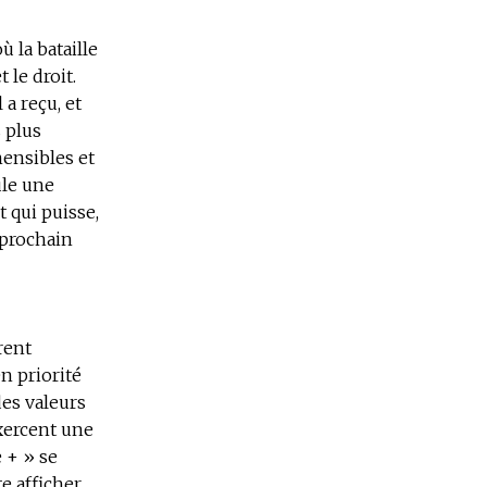
 la bataille
 le droit.
 a reçu, et
s plus
ensibles et
ule une
 qui puisse,
 prochain
rent
en priorité
des valeurs
exercent une
 + » se
e afficher