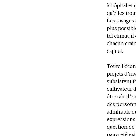
à hôpital et
qu’elles tro
Les ravages 
plus possibl
tel climat, 
chacun crain
capital.
Toute l’écon
projets d’in
subsistent f
cultivateur 
être sûr d’e
des personne
admirable du 
expressions 
question de 
pauvreté ext