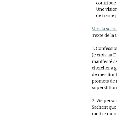
contribue 
Une vision
de trame p
Vers la sect
Texte de la 
1. Confessio
Je crois au D
manifesté sa
chercher à g
de mes limit
promets de r
superstition
2. Vie perso
Sachant que 
mettre mon i