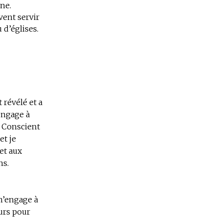
ne.
vent servir
 d’églises.
t révélé et a
’engage à
. Conscient
et je
 et aux
ns.
 m’engage à
urs pour