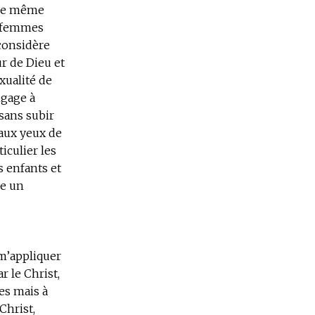
 de même
es femmes
 considère
ur de Dieu et
xualité de
ngage à
 sans subir
 aux yeux de
ticulier les
s enfants et
re un
 m’appliquer
r le Christ,
es mais à
Christ,