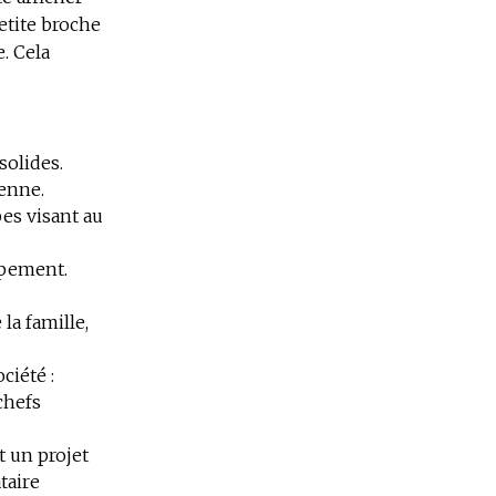
etite broche
. Cela
solides.
ienne.
es visant au
ppement.
la famille,
ciété :
chefs
t un projet
taire