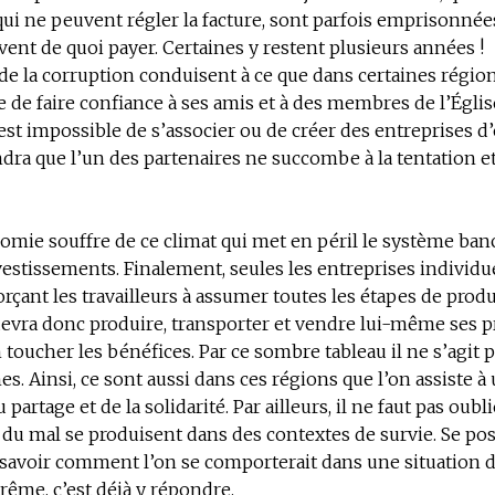
 qui ne peuvent régler la facture, sont parfois emprisonnée
uvent de quoi payer. Certaines y restent plusieurs années !
de la corruption conduisent à ce que dans certaines régions
e de faire confiance à ses amis et à des membres de l’Égli
il est impossible de s’associer ou de créer des entreprises d
dra que l’un des partenaires ne succombe à la tentation et
omie souffre de ce climat qui met en péril le système banc
vestissements. Finalement, seules les entreprises individu
orçant les travailleurs à assumer toutes les étapes de produ
devra donc produire, transporter et vendre lui-même ses p
n toucher les bénéfices. Par ce sombre tableau il ne s’agit 
s. Ainsi, ce sont aussi dans ces régions que l’on assiste à
partage et de la solidarité. Par ailleurs, il ne faut pas oubl
du mal se produisent dans des contextes de survie. Se pos
savoir comment l’on se comporterait dans une situation d
rême, c’est déjà y répondre.