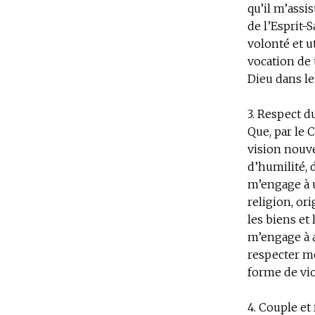
qu’il m’assis
de l’Esprit-
volonté et u
vocation de 
Dieu dans l
3. Respect d
Que, par le 
vision nouve
d’humilité, 
m’engage à u
religion, or
les biens et
m’engage à a
respecter me
forme de vio
4. Couple et