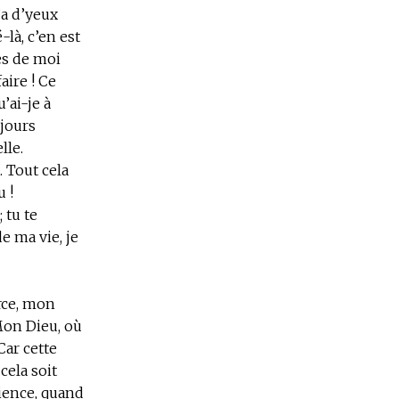
’a d’yeux
-là, c’en est
ès de moi
aire ! Ce
’ai-je à
 jours
lle.
 Tout cela
u !
 tu te
e ma vie, je
rce, mon
 Mon Dieu, où
Car cette
cela soit
ience, quand