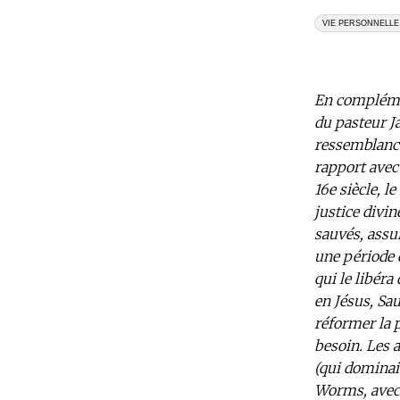
VIE PERSONNELLE
En complémen
du pasteur Ja
ressemblances
rapport avec
16e siècle, 
justice divi
sauvés, assu
une période 
qui le libéra 
en Jésus, Sau
réformer la p
besoin. Les 
(qui dominai
Worms, avec 