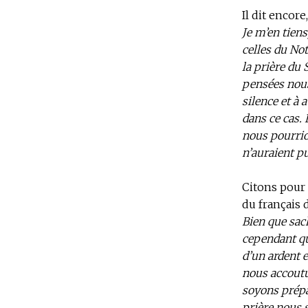
Il dit encore
Je m’en tiens
celles du No
la prière du
pensées nous 
silence et à 
dans ce cas. 
nous pourrio
n’auraient p
Citons pour
du français 
Bien que sach
cependant qu
d’un ardent 
nous accoutu
soyons prépa
prière nous 