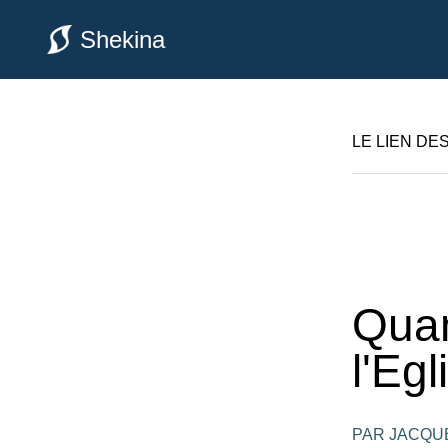
Shekina
LE LIEN DE
Quan
l'Egl
PAR JACQU