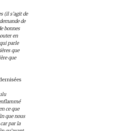
 (il s’agit de
e demande de
 de bonnes
couter en
qui parle
ières que
ière que
dernisées
ulu
t enflammé
en ce que
fin que nous
car par la
in qu’ayant