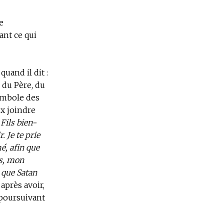
e
ant ce qui
uand il dit :
m du Père, du
symbole des
ux joindre
 Fils bien-
. Je te prie
é, afin que
ns, mon
 que Satan
après avoir,
poursuivant