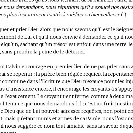
e nous demandions, nous réputions qu’il a exaucé nos désirs 
ons plus instamment incités à méditer sa bienveillance
( )
uer et prier Dieu alors que nous savons qu’Il est le Seigne
ennent de Lui et qu’il nous convie à demander ce qu’il nous
lqu’un, sachant qu’un trésor est enfoui dans une terre, le 
, sans prendre la peine de le déterrer.
oi Calvin encourage en premier lieu de ne pas prier sans 
 se repentir : la prière bien réglée requiert la repentance
t commune dans l’Ecriture que Dieu n’exauce point les inju
us d’insistance encore, il encourage les croyants à s’appuy
e l’exaucement. Le croyant tient ferme, comme à deux mai
obtenir ce que nous demandons […] ; c’est un fruit inesti
 Dieu que de Lui pouvoir adresser requêtes, non point en
 mais qu’étant munis et armés de sa Parole, nous l’osion
’il nous suggère ce nom tout aimable, sans la saveur duque