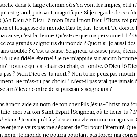
che dans le large chemin où s’en vont les impies, et il n
ui est grand, puissant, magnifique. Si je regarde de ce côté
! ( )Ah Dieu Ah Dieu ! ô mon Dieu ! mon Dieu ! Tiens-toi pr
son et la sagesse du monde. Fais-le, fais-le seul. Tu dois le f
ma cause, c’est la tienne. Qu’est-ce que ma personne ici ? Qu
avec ces grands seigneurs du monde ? Que n’ai-je aussi des
sans trouble ? C’est ta cause, Seigneur, ta cause juste, éterne
 ô Dieu fidèle, éternel ! Je ne m’appuie sur aucun homme.
ité ; tout ce qui est chair est chair, et tombe. O Dieu ! ô Die
 pas ? Mon Dieu es-tu mort ? Non tu ne peux pas mourir ;
ment. Ne m’as-tu pas choisi ? N’est-il pas vrai que jamais d
sé à m’élever contre de si puissants seigneurs ?
ns à mon aide au nom de ton cher Fils Jésus-Christ, ma fo
ortifie-moi par ton Saint-Esprit ! Seigneur, où te tiens-tu ?
s ! viens ! Je suis prêt à y laisser ma vie comme un agneau. 
ste et je ne veux pas me séparer de Toi pour l’éternité. Que 
on nom ; le monde ne pourra pourtant pas forcer ma consc