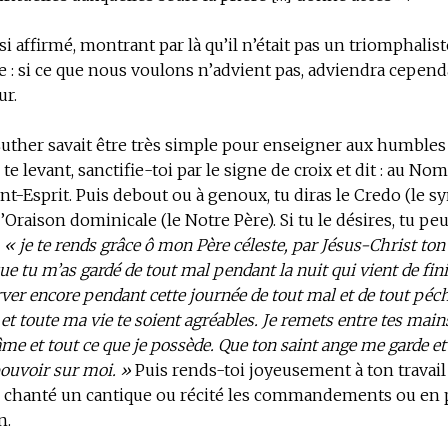
si affirmé, montrant par là qu’il n’était pas un triomphalist
 : si ce que nous voulons n’advient pas, adviendra cepend
ur.
uther savait être très simple pour enseigner aux humbles q
te levant, sanctifie-toi par le signe de croix et dit : au No
aint-Esprit. Puis debout ou à genoux, tu diras le Credo (le 
l’Oraison dominicale (le Notre Père). Si tu le désires, tu pe
:
« je te rends grâce ô mon Père céleste, par Jésus-Christ ton
ue tu m’as gardé de tout mal pendant la nuit qui vient de finir
ver encore pendant cette journée de tout mal et de tout péch
et toute ma vie te soient agréables. Je remets entre tes mai
me et tout ce que je possède. Que ton saint ange me garde et
pouvoir sur moi. »
Puis rends-toi joyeusement à ton travail 
 chanté un cantique ou récité les commandements ou en 
n.