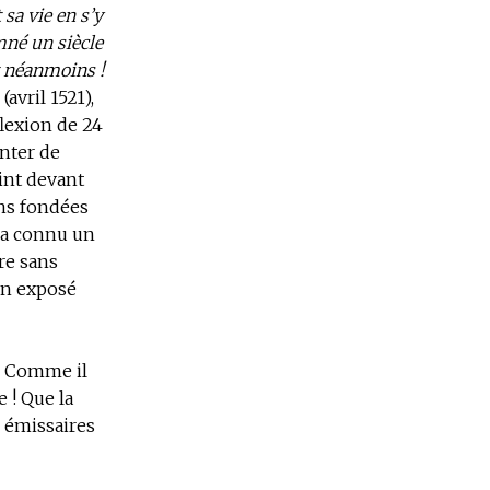
sa vie en s’y
mné un siècle
it néanmoins !
avril 1521),
flexion de 24
enter de
int devant
ons fondées
l a connu un
ire sans
un exposé
 ! Comme il
 ! Que la
s émissaires