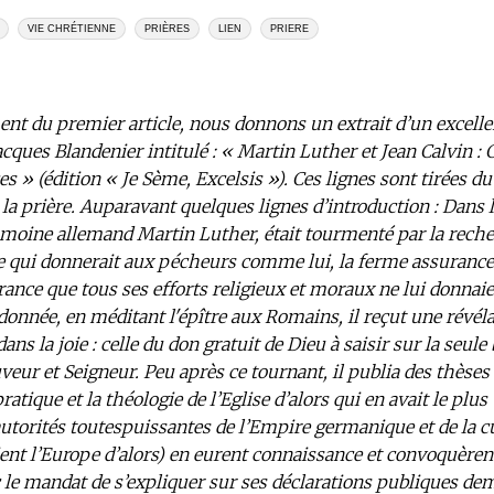
VIE CHRÉTIENNE
PRIÈRES
LIEN
PRIERE
t du premier article, nous donnons un extrait d’un excell
cques Blandenier intitulé : « Martin Luther et Jean Calvin : 
 » (édition « Je Sème, Excelsis »). Ces lignes sont tirées du
 la prière. Auparavant quelques lignes d’introduction : Dans 
le moine allemand Martin Luther, était tourmenté par la rech
ne qui donnerait aux pécheurs comme lui, la ferme assurance 
rance que tous ses efforts religieux et moraux ne lui donnaie
donnée, en méditant l'épître aux Romains, il reçut une révéla
dans la joie : celle du don gratuit de Dieu à saisir sur la seule 
veur et Seigneur. Peu après ce tournant, il publia des thèses
ratique et la théologie de l’Eglise d’alors qui en avait le plus
autorités toutespuissantes de l’Empire germanique et de la 
ent l’Europe d’alors) en eurent connaissance et convoquèren
le mandat de s’expliquer sur ses déclarations publiques de