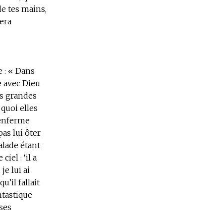
de tes mains,
rera
e : « Dans
e avec Dieu
rès grandes
 quoi elles
’enferme
as lui ôter
alade étant
iel : ‘il a
je lui ai
u’il fallait
ntastique
ses