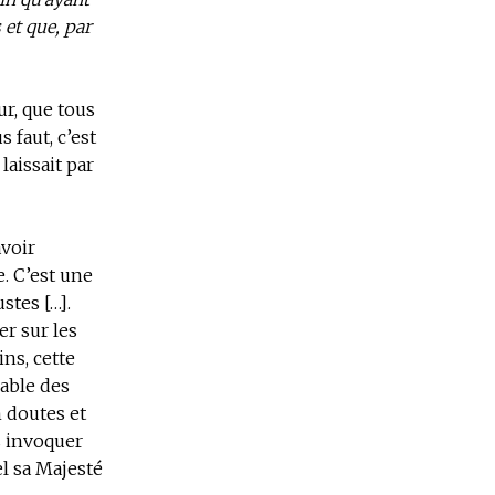
et que, par
ur, que tous
 faut, c’est
laissait par
avoir
. C’est une
stes […].
er sur les
ns, cette
mable des
 doutes et
s invoquer
l sa Majesté