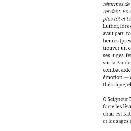
réformes de 
rendant. En 
plus tôt et b
Luther, lors
avait paru t
heures (pres
trouver un c
ses juges, 
sur la Parol
combat arden
émotion — s
théorique, el
O Seigneur D
force les lè
chair est fai
et les sages