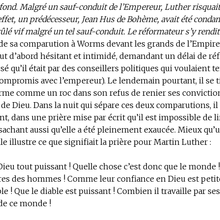
fond. Malgré un sauf-conduit de l’Empereur, Luther risquait 
effet, un prédécesseur, Jean Hus de Bohème, avait été conda
rûlé vif malgré un tel sauf-conduit. Le réformateur s’y rend
 de sa comparution à Worms devant les grands de l’Empire (
out d’abord hésitant et intimidé, demandant un délai de ré
sé qu’il était par des conseillers politiques qui voulaient t
ompromis avec l’empereur). Le lendemain pourtant, il se t
ferme comme un roc dans son refus de renier ses convicti
e de Dieu. Dans la nuit qui sépare ces deux comparutions, i
t, dans une prière mise par écrit qu’il est impossible de l
achant aussi qu’elle a été pleinement exaucée. Mieux qu’
le illustre ce que signifiait la prière pour Martin Luther :
ieu tout puissant ! Quelle chose c’est donc que le monde
vres des hommes ! Comme leur confiance en Dieu est petite
ble ! Que le diable est puissant ! Combien il travaille par se
 de ce monde !