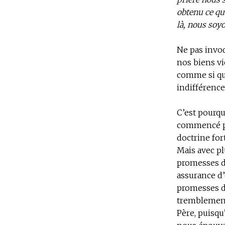
obtenu ce qu
là, nous soy
Ne pas invoq
nos biens vi
comme si que
indifférence
C’est pourqu
commencé par
doctrine for
Mais avec pl
promesses d
assurance d’
promesses de
tremblement,
Père, puisqu