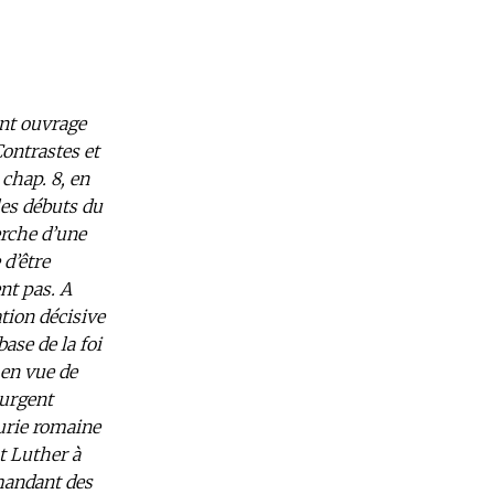
ent ouvrage
Contrastes et
 chap. 8, en
les débuts du
erche d’une
d’être
nt pas. A
tion décisive
base de la foi
 en vue de
 urgent
curie romaine
t Luther à
mandant des