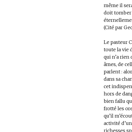
même il sera
doit tomber 
éternelleme
(Cité par Ge
Le pasteur C
toute la vie
qui n’a rien 
âmes, de cell
parlent : al
dans sa cham
cet indispen
hors de dange
bien fallu qu
frotté les or
qu’il m’écou
activité d’u
richesses sp