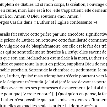
it plein de diables. Et si mon corps, ta création, l’ouvrage 
en ruine, mon âme est à toi ; elle t’appartient, elle demeu
nt à toi. Amen. Ô Dieu soutiens-moi, Amen !
orges Casalis dans « Luther et l’Eglise confessante »).
asalis fait suivre cette prière par une anecdote significativ
 de prière de Luther, on retrouve cette familiarité étonnant
de vulgaire ou de blasphématoire, car elle est le fait des t
es qui se sont tellement ‘frottées à Dieu’qu’elles savent de
ors que son ami Melanchton est malade à la mort, Luther s
bre et passe toute la nuit en prière, suppliant Dieu de ne p
sable prochain. Sortant de la chambre au petit matin, le m
r, Luther, épuisé mais triomphant s’écrie pourtant vers le c
e le Seigneur m’écoutât. Je lui ai jeté le sac devant sa porte, 
eilles avec toutes ses promesses d’exaucement. Je lui ai dit q
te pour que j’y croie encore.’ […] Quoi qu’on en pense, la fa
n Luther n’est possible que par la mise en oeuvre d’immen
irituelles auxquelles seule la prière […] donne accès ».