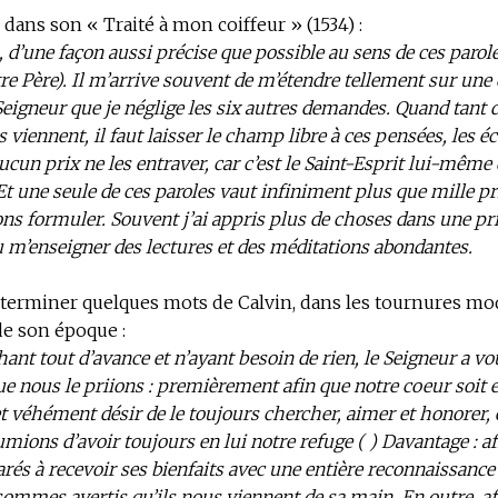
, dans son « Traité à mon coiffeur » (1534) :
, d’une façon aussi précise que possible au sens de ces paroles
tre Père). Il m’arrive souvent de m’étendre tellement sur un
 Seigneur que je néglige les six autres demandes. Quand tant
viennent, il faut laisser le champ libre à ces pensées, les é
aucun prix ne les entraver, car c’est le Saint-Esprit lui-même 
Et une seule de ces paroles vaut infiniment plus que mille pr
ns formuler. Souvent j’ai appris plus de choses dans une pr
u m’enseigner des lectures et des méditations abondantes.
 terminer quelques mots de Calvin, dans les tournures mo
de son époque :
ant tout d’avance et n’ayant besoin de rien, le Seigneur a vo
e nous le priions : premièrement afin que notre coeur soi
et véhément désir de le toujours chercher, aimer et honorer, 
mions d’avoir toujours en lui notre refuge ( ) Davantage : a
rés à recevoir ses bienfaits avec une entière reconnaissance 
sommes avertis qu’ils nous viennent de sa main. En outre, af