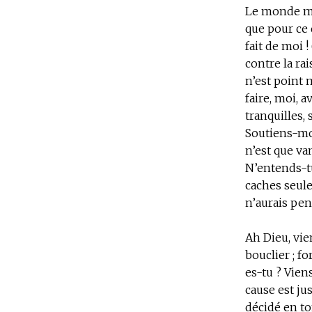
Le monde mar
que pour ce q
fait de moi 
contre la rai
n’est point 
faire, moi, 
tranquilles, 
Soutiens-moi
n’est que van
N’entends-tu
caches seule
n’aurais pen
Ah Dieu, vie
bouclier ; f
es-tu ? Vien
cause est ju
décidé en t