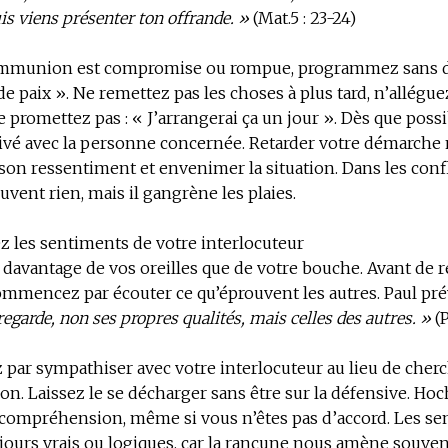
uis viens présenter ton offrande. »
(Mat.5 : 23-24)
mmunion est compromise ou rompue, programmez sans d
e paix ». Ne remettez pas les choses à plus tard, n’allégue
e promettez pas : « J’arrangerai ça un jour ». Dès que possi
ivé avec la personne concernée. Retarder votre démarche 
 son ressentiment et envenimer la situation. Dans les confl
uvent rien, mais il gangrène les plaies.
 les sentiments de votre interlocuteur
davantage de vos oreilles que de votre bouche. Avant de 
ommencez par écouter ce qu’éprouvent les autres. Paul pré
egarde, non ses propres qualités, mais celles des autres. »
(P
ar sympathiser avec votre interlocuteur au lieu de cherc
ion. Laissez le se décharger sans être sur la défensive. Hoc
 compréhension, même si vous n’êtes pas d’accord. Les s
jours vrais ou logiques, car la rancune nous amène souvent