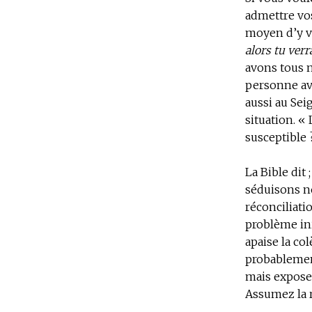
admettre vos
moyen d’y vo
alors tu verra
avons tous no
personne ava
aussi au Sei
situation. « 
susceptible 
La Bible dit
séduisons no
réconciliati
problème in
apaise la co
probablement
mais exposez
Assumez la 