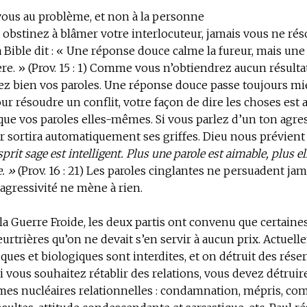
vous au problème, et non à la personne
 obstinez à blâmer votre interlocuteur, jamais vous ne rés
a Bible dit : « Une réponse douce calme la fureur, mais une
lère. » (Prov. 15 : 1) Comme vous n’obtiendrez aucun résult
sez bien vos paroles. Une réponse douce passe toujours m
ur résoudre un conflit, votre façon de dire les choses est 
ue vos paroles elles-mêmes. Si vous parlez d’un ton agres
r sortira automatiquement ses griffes. Dieu nous prévient
rit sage est intelligent. Plus une parole est aimable, plus el
. »
(Prov. 16 : 21) Les paroles cinglantes ne persuadent jam
agressivité ne mène à rien.
la Guerre Froide, les deux partis ont convenu que certain
eurtrières qu’on ne devait s’en servir à aucun prix. Actuell
ues et biologiques sont interdites, et on détruit des rése
Si vous souhaitez rétablir des relations, vous devez détruir
mes nucléaires relationnelles : condamnation, mépris, co