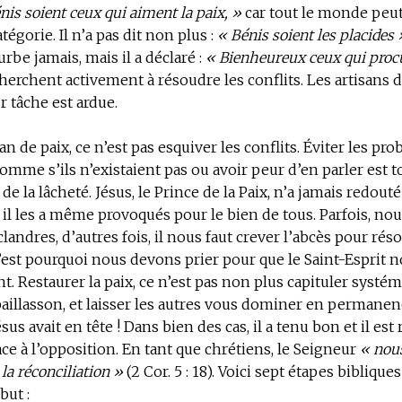
nis soient ceux qui aiment la paix, »
car tout le monde peut
tégorie. Il n’a pas dit non plus :
« Bénis soient les placides 
urbe jamais, mais il a déclaré :
« Bienheureux ceux qui procu
cherchent activement à résoudre les conflits. Les artisans 
ur tâche est ardue.
an de paix, ce n’est pas esquiver les conflits. Éviter les pr
mme s’ils n’existaient pas ou avoir peur d’en parler est t
 la lâcheté. Jésus, le Prince de la Paix, n’a jamais redouté 
, il les a même provoqués pour le bien de tous. Parfois, n
clandres, d’autres fois, il nous faut crever l’abcès pour ré
est pourquoi nous devons prier pour que le Saint-Esprit 
 Restaurer la paix, ce n’est pas non plus capituler systé
llasson, et laisser les autres vous dominer en permanenc
sus avait en tête ! Dans bien des cas, il a tenu bon et il est 
face à l’opposition. En tant que chrétiens, le Seigneur
« nous
la réconciliation »
(2 Cor. 5 : 18). Voici sept étapes biblique
but :