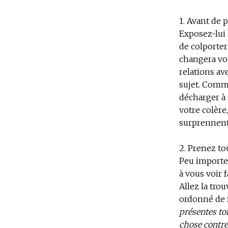
1. Avant de 
Exposez-lui 
de colporter
changera vot
relations av
sujet. Comme
décharger à 
votre colère
surprennent 
2. Prenez tou
Peu importe 
à vous voir 
Allez la tro
ordonné de f
présentes ton
chose contre 