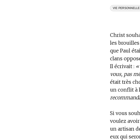
VIE PERSONNELLE
Christ souha
les brouille
que Paul éta
clans opposé
Il écrivait :
«
vous, pas mêm
était très c
un conflit à 
recommandati
Si vous souh
voulez avoir
un artisan de
eux qui sero