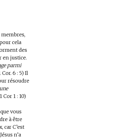
es membres,
pour cela
 forment des
 en justice.
sage parmi
 Cor. 6 : 5) Il
pour résoudre
 une
(1 Cor 1 : 10)
t que vous
dre à être
, car C’est
 Jésus n’a