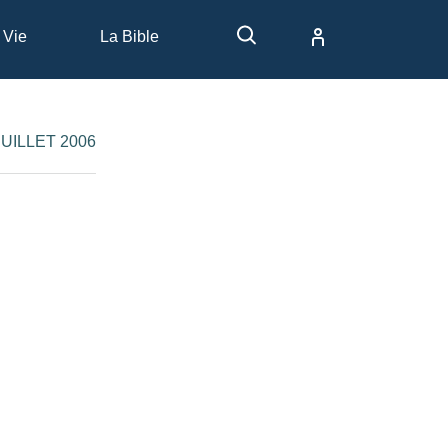
 Vie
La Bible
 JUILLET 2006