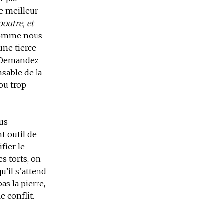
le meilleur
poutre, et
 Comme nous
une tierce
t. Demandez
sable de la
 ou trop
ous
t outil de
fier le
s torts, on
u’il s’attend
as la pierre,
 conflit.