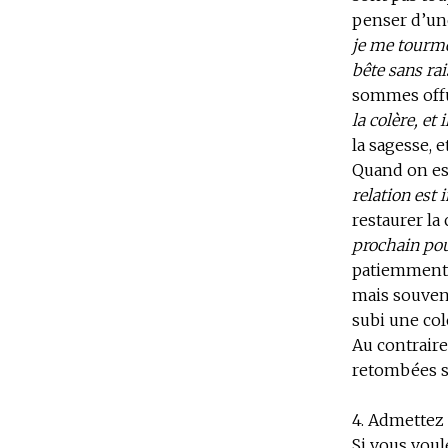
penser d’une
je me tourme
bête sans rai
sommes offus
la colère, et 
la sagesse, 
Quand on est
relation est
restaurer l
prochain pour
patiemment l
mais souvene
subi une colè
Au contraire
retombées su
4. Admettez 
Si vous vou