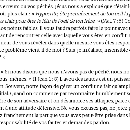
 erreurs ou vos péchés. Jésus nous a expliqué que c’était 
ir plus clair :
« Hypocrite, ôte premièrement de ton oeil la 
s clair pour ôter le fétu de l’oeil de ton frère. »
(Mat. 7 : 5)
s points faibles, il vous faudra parfois faire le point avec 
nt de rencontrer celle avec laquelle vous êtes en confli
gneur de vous révéler dans quelle mesure vous êtes respon
Le problème vient-il de moi ? Suis-je irréaliste, insensible
? »
 ; « Si nous disons que nous n’avons pas de péché, nous n
us-mêmes. » (1 Jean 1 : 8) L’aveu des fautes est un puissan
on. Souvent, notre façon de gérer un conflit ne fait qu’ampli
itial. Quand on commence par reconnaître humblement se
lère de son adversaire et on désamorce ses attaques, parce q
 à une attitude défensive. Ne vous excusez pas, ne jetez p
 franchement la part que vous avez peut-être prise dans le
responsabilité de vos fautes et demandez pardon.