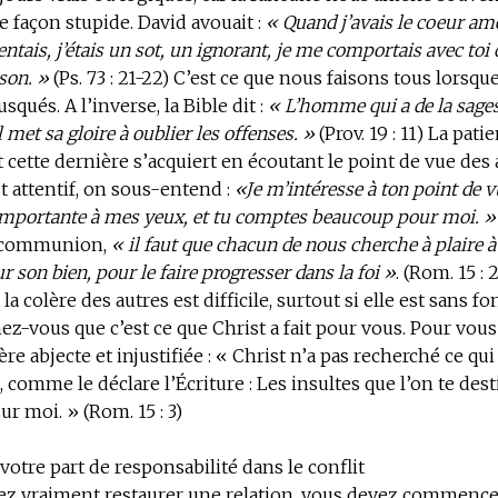
 façon stupide. David avouait :
« Quand j’avais le coeur ame
ntais, j’étais un sot, un ignorant, je me comportais avec t
son. »
(Ps. 73 : 21-22) C’est ce que nous faisons tous lorsq
qués. A l’inverse, la Bible dit :
« L’homme qui a de la sagess
il met sa gloire à oublier les offenses. »
(Prov. 19 : 11) La pat
et cette dernière s’acquiert en écoutant le point de vue des 
 attentif, on sous-entend :
«Je m’intéresse à ton point de v
 importante à mes yeux, et tu comptes beaucoup pour moi. »
a communion,
« il faut que chacun de nous cherche à plaire à
 son bien, pour le faire progresser dans la foi »
. (Rom. 15 :
a colère des autres est difficile, surtout si elle est sans 
z-vous que c’est ce que Christ a fait pour vous. Pour vous s
re abjecte et injustifiée : « Christ n’a pas recherché ce qui l
, comme le déclare l’Écriture : Les insultes que l’on te dest
r moi. » (Rom. 15 : 3)
votre part de responsabilité dans le conflit
lez vraiment restaurer une relation, vous devez commence