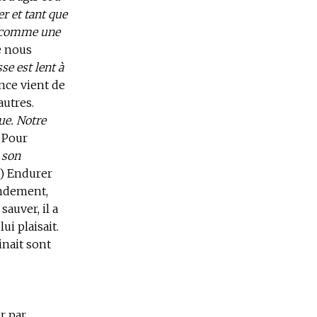
r et tant que
oi comme une
ue nous
e est lent à
ience vient de
autres.
ue. Notre
Pour
 son
 2) Endurer
fondement,
auver, il a
ui plaisait.
inait sont
r par