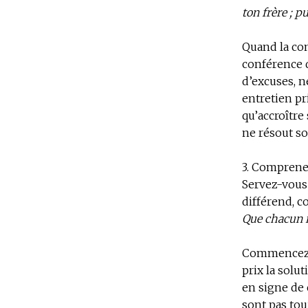
ton frère ; p
Quand la co
conférence d
d’excuses, n
entretien pr
qu’accroître
ne résout so
3. Comprenez
Servez-vous 
différend, c
Que chacun r
Commencez p
prix la solut
en signe de
sont pas tou