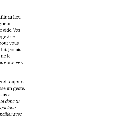
lit au lieu
igneur
e aide. Vos
age à ce
 pour vous
 lui. Jamais
 ne le
us éprouvez.
tend toujours
sse un geste.
ésus a
 Si donc tu
a quelque
ncilier avec