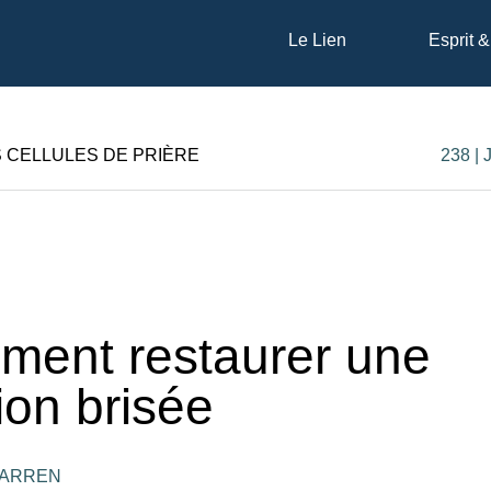
Le Lien
Esprit &
S CELLULES DE PRIÈRE
238 |
ent restaurer une
tion brisée
WARREN