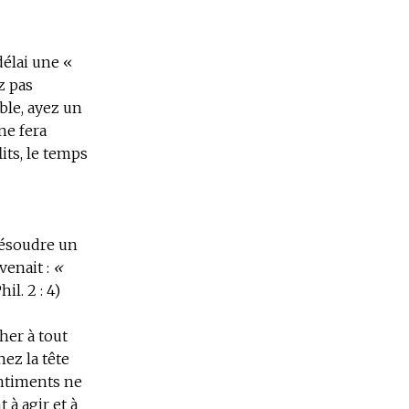
élai une «
z pas
ble, ayez un
ne fera
its, le temps
résoudre un
venait :
«
hil. 2 : 4)
her à tout
hez la tête
entiments ne
 à agir et à