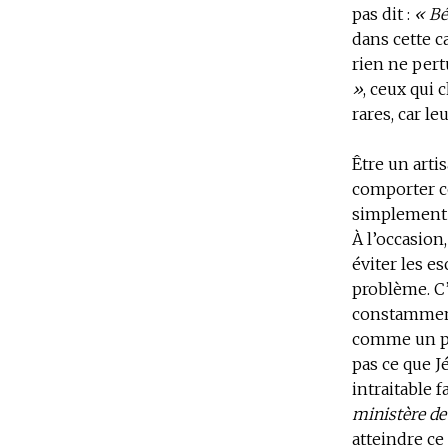
pas dit :
« Bé
dans cette ca
rien ne pert
»
, ceux qui 
rares, car le
Être un artis
comporter co
simplement de
À l’occasion
éviter les es
problème. C’
constamment.
comme un pai
pas ce que Jé
intraitable 
ministère de 
atteindre ce 