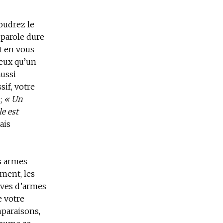
oudrez le
 parole dure
at en vous
ieux qu’un
aussi
sif, votre
 ;
« Un
le est
ais
es armes
ement, les
rves d’armes
e votre
mparaisons,