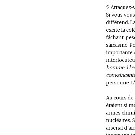
5. Attaquez-
Si vous vous
différend. L
excite la co
fâchant, pe
sarcasme. Po
importante q
interlocuteu
homme à l’esp
convaincante
personne. L’
Au cours de 
étaient si m
armes chimiq
nucléaires. 
arsenal d’ar