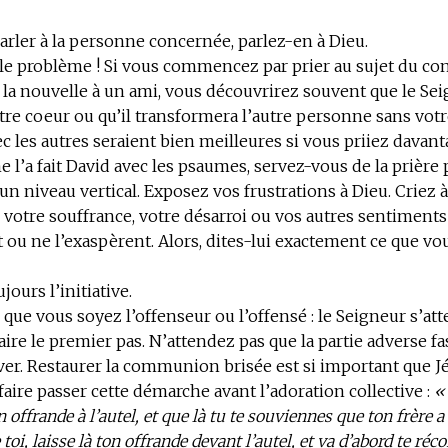
parler à la personne concernée, parlez-en à Dieu.
le problème ! Si vous commencez par prier au sujet du conf
 la nouvelle à un ami, vous découvrirez souvent que le Se
re coeur ou qu’il transformera l’autre personne sans votr
ec les autres seraient bien meilleures si vous priiez davant
 l’a fait David avec les psaumes, servez-vous de la prière
un niveau vertical. Exposez vos frustrations à Dieu. Criez à
, votre souffrance, votre désarroi ou vos autres sentiments
ou ne l’exaspèrent. Alors, dites-lui exactement ce que vo
jours l’initiative.
que vous soyez l’offenseur ou l’offensé : le Seigneur s’at
faire le premier pas. N’attendez pas que la partie adverse fa
uver. Restaurer la communion brisée est si important que J
aire passer cette démarche avant l’adoration collective :
«
 offrande à l’autel, et que là tu te souviennes que ton frère 
toi, laisse là ton offrande devant l’autel, et va d’abord te réco