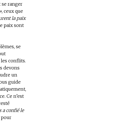
 se ranger
»
, ceux que
rent la paix
de paix sont
oblèmes, se
out
les conflits.
ous devons
soudre un
nous guide
matiquement,
e. Ce n’est
resté
 a confié le
s pour