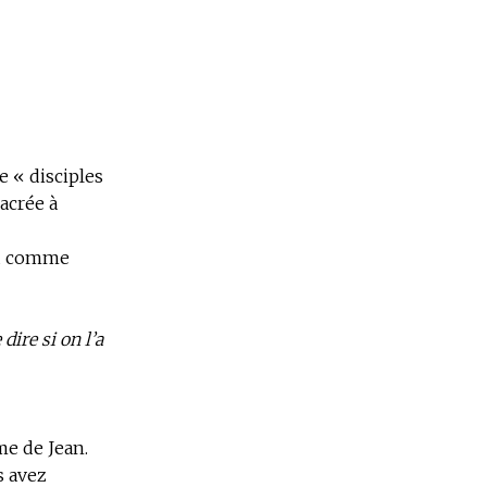
e « disciples
acrée à
ou comme
ire si on l’a
me de Jean.
s avez