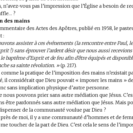
, n’avez-vous pas l’impression que l’Église a besoin de re
ffle… ?
on des mains
mentaire des Actes des Apôtres, publié en 1958, le paste
t :
uvons assister à ces événements (la rencontre entre Paul, l
sprit !) sans éprouver l’ardent désir que nous aussi recevions
le baptême d’Esprit et de feu afin d’être équipés et disponibl
nche sa sainte révolution. »
(p. 217).
t comme la pratique de l’imposition des mains n’existait p
 il considérait que Dieu pouvait « imposer les mains » d
onc sans implication physique d’autre personne.
ue nous pouvons prier sans autre médiation que Jésus. C’es
s être pardonnés sans autre médiation que Jésus. Mais p
dispenser de la communauté voulue par Dieu ?
ut près de moi, il y a une communauté d’hommes et de fem
 me toucher de la part de Dieu. C’est cela le sens de l’impo