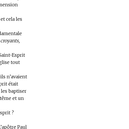
dimension
et cela les
ndamentale
croyants,
Saint-Esprit
glise tout
ils n’avaient
rit était
 les baptiser
ptême et un
sprit ?
L’apôtre Paul