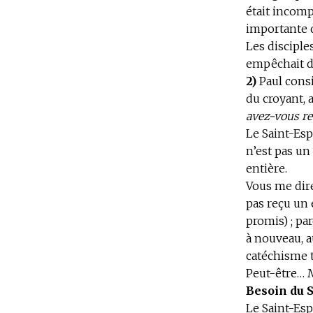
était incomp
importante d
Les disciple
empêchait d’
2)
Paul cons
du croyant,
avez-vous reç
Le Saint-Esp
n’est pas un
entière.
Vous me dire
pas reçu un 
promis) ; pa
à nouveau, a
catéchisme t
Peut-être… M
Besoin du S
Le Saint-Esp