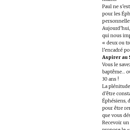
Paul ne s’es
pour les Éph
personnellem
Aujourd’hui,
qui nous imp
« deux ou tr
l’encadré p
Aspirer au 
Vous le savez
baptême… ou p
30 ans !
La plénitude
d’être const
Éphésiens, d
pour être re
que vous dés
Recevoir un 
propose le «