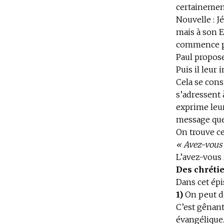
certainemen
Nouvelle : J
mais à son E
commence pou
Paul propose
Puis il leur 
Cela se const
s’adressent
exprime leur
message que 
On trouve ce 
« Avez-vous 
L’avez-vous r
Des chrétie
Dans cet épi
1)
On peut do
C’est gênant
évangélique.