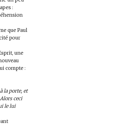
apes :
préhension
tême que Paul
cité pour
sprit, une
 nouveau
ui compte :
 la porte, et
Alors ceci
i le lui
eant