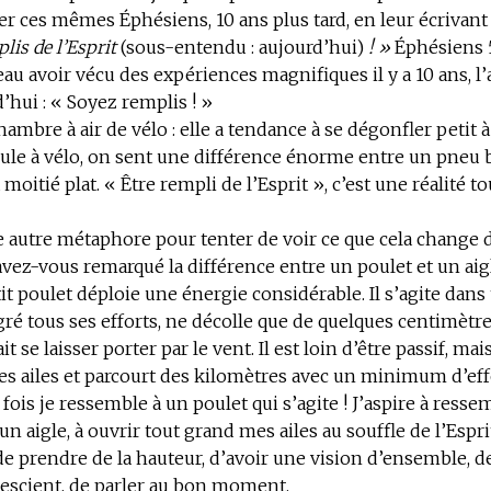
r ces mêmes Éphésiens, 10 ans plus tard, en leur écrivant 
lis de l’Esprit
(sous-entendu : aujourd’hui)
! »
Éphésiens 5
au avoir vécu des expériences magnifiques il y a 10 ans, l’
’hui : « Soyez remplis ! »
ambre à air de vélo : elle a tendance à se dégonfler petit à 
ule à vélo, on sent une différence énorme entre un pneu 
moitié plat. « Être rempli de l’Esprit », c’est une réalité t
autre métaphore pour tenter de voir ce que cela change d
: avez-vous remarqué la différence entre un poulet et un aig
it poulet déploie une énergie considérable. Il s’agite dans 
gré tous ses efforts, ne décolle que de quelques centimètr
sait se laisser porter par le vent. Il est loin d’être passif, mai
es ailes et parcourt des kilomètres avec un minimum d’eff
ois je ressemble à un poulet qui s’agite ! J’aspire à resse
n aigle, à ouvrir tout grand mes ailes au souffle de l’Esprit
e prendre de la hauteur, d’avoir une vision d’ensemble, de
 escient, de parler au bon moment.