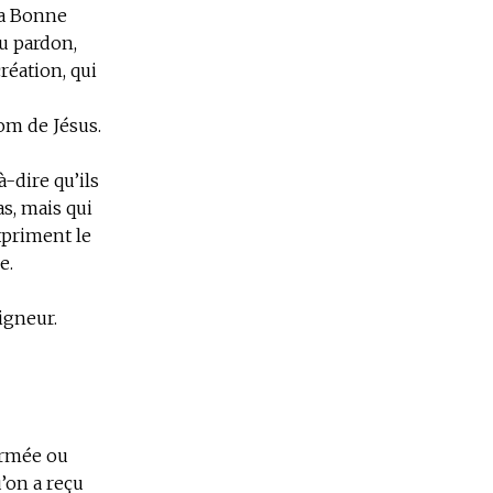
la Bonne
au pardon,
réation, qui
om de Jésus.
à-dire qu’ils
s, mais qui
expriment le
e.
igneur.
ormée ou
’on a reçu