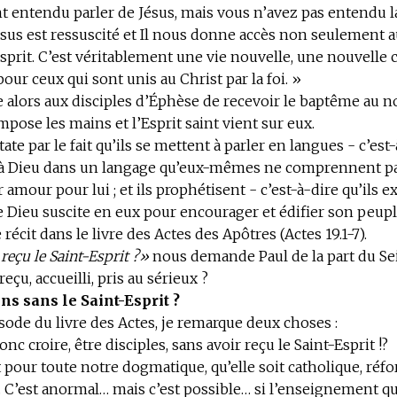
t entendu parler de Jésus, mais vous n’avez pas entendu 
ésus est ressuscité et Il nous donne accès non seulement 
sprit. C’est véritablement une vie nouvelle, une nouvelle c
r ceux qui sont unis au Christ par la foi. »
 alors aux disciples d’Éphèse de recevoir le baptême au n
impose les mains et l’Esprit saint vient sur eux.
ate par le fait qu’ils se mettent à parler en langues - c’est-
 à Dieu dans un langage qu’eux-mêmes ne comprennent pa
 amour pour lui ; et ils prophétisent - c’est-à-dire qu’ils 
Dieu suscite en eux pour encourager et édifier son peupl
récit dans le livre des Actes des Apôtres (Actes 19.1-7).
reçu le Saint-Esprit ?»
nous demande Paul de la part du Se
eçu, accueilli, pris au sérieux ?
ns sans le Saint-Esprit ?
sode du livre des Actes, je remarque deux choses :
nc croire, être disciples, sans avoir reçu le Saint-Esprit !?
 pour toute notre dogmatique, qu’elle soit catholique, réf
 C’est anormal… mais c’est possible… si l’enseignement qu