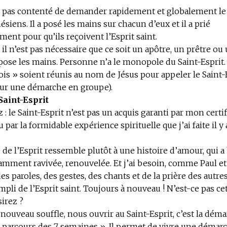
t pas contenté de demander rapidement et globalement le 
ésiens. Il a posé les mains sur chacun d’eux et il a prié
ent pour qu’ils reçoivent l’Esprit saint.
 il n’est pas nécessaire que ce soit un apôtre, un prêtre ou
ose les mains. Personne n’a le monopole du Saint-Esprit. I
ois » soient réunis au nom de Jésus pour appeler le Saint-E
our une démarche en groupe).
Saint-Esprit
 : le Saint-Esprit n’est pas un acquis garanti par mon certif
ar la formidable expérience spirituelle que j’ai faite il y 
 de l’Esprit ressemble plutôt à une histoire d’amour, qui a
amment ravivée, renouvelée. Et j’ai besoin, comme Paul et
es paroles, des gestes, des chants et de la prière des autre
mpli de l’Esprit saint. Toujours à nouveau ! N’est-ce pas ce
irez ?
nouveau souffle, nous ouvrir au Saint-Esprit, c’est la dém
 parcours des 7 semaines ». Il permet de vivre une démar