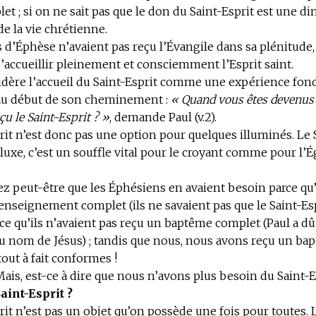
let ; si on ne sait pas que le don du Saint-Esprit est une 
e la vie chrétienne.
s d’Éphèse n’avaient pas reçu l’Évangile dans sa plénitude, 
accueillir pleinement et consciemment l’Esprit saint.
idère l’accueil du Saint-Esprit comme une expérience fo
 au début de son cheminement :
« Quand vous êtes devenus 
u le Saint-Esprit ? »
, demande Paul (v.2).
rit n’est donc pas une option pour quelques illuminés. Le 
 luxe, c’est un souffle vital pour le croyant comme pour l’É
z peut-être que les Éphésiens en avaient besoin parce qu’
enseignement complet (ils ne savaient pas que le Saint-Esp
rce qu’ils n’avaient pas reçu un baptême complet (Paul a dû
u nom de Jésus) ; tandis que nous, nous avons reçu un ba
out à fait conformes !
ais, est-ce à dire que nous n’avons plus besoin du Saint-E
aint-Esprit ?
rit n’est pas un objet qu’on possède une fois pour toutes. 