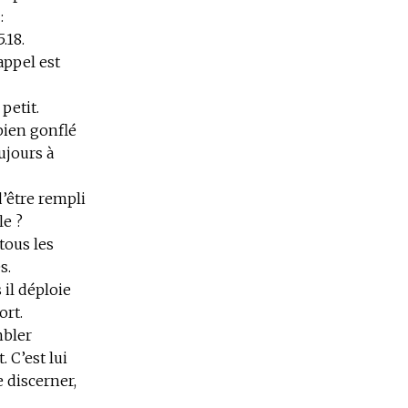
:
.18.
appel est
petit.
bien gonflé
oujours à
’être rempli
le ?
tous les
es.
s il déploie
ort.
mbler
. C’est lui
 discerner,