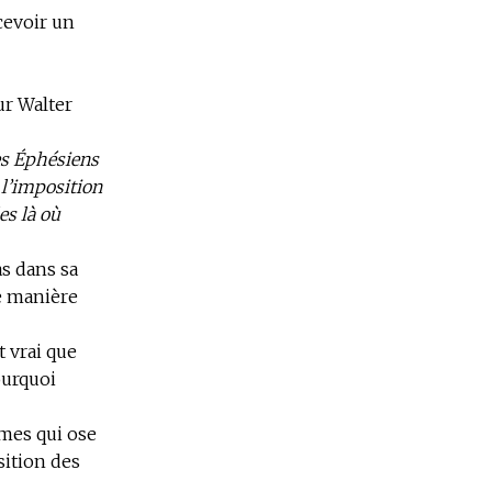
cevoir un
ur Walter
es Éphésiens
 l’imposition
es là où
as dans sa
e manière
t vrai que
ourquoi
mes qui ose
sition des