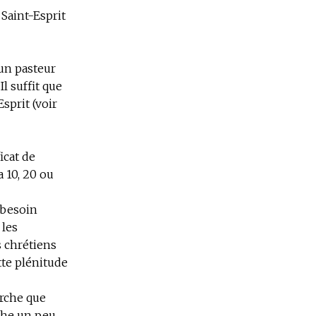
Saint-Esprit
 un pasteur
l suffit que
sprit (voir
icat de
a 10, 20 ou
 besoin
 les
s chrétiens
tte plénitude
arche que
che un peu