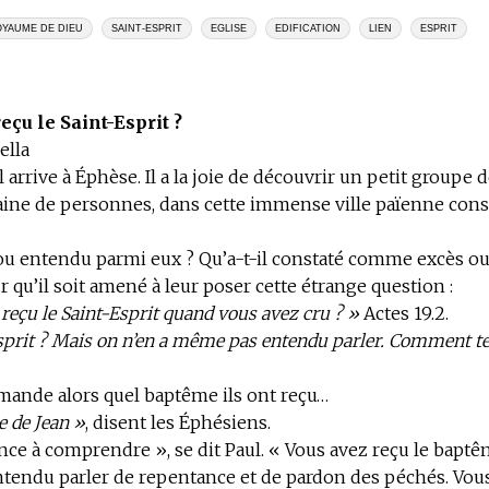
YAUME DE DIEU
SAINT-ESPRIT
EGLISE
EDIFICATION
LIEN
ESPRIT
eçu le Saint-Esprit ?
ella
 arrive à Éphèse. Il a la joie de découvrir un petit groupe d
aine de personnes, dans cette immense ville païenne cons
u ou entendu parmi eux ? Qu’a-t-il constaté comme excès 
qu’il soit amené à leur poser cette étrange question :
reçu le Saint-Esprit quand vous avez cru ? »
Actes 19.2.
sprit ? Mais on n’en a même pas entendu parler. Comment te d
mande alors quel baptême ils ont reçu…
 de Jean »
, disent les Éphésiens.
e à comprendre », se dit Paul. « Vous avez reçu le baptê
ntendu parler de repentance et de pardon des péchés. Vou