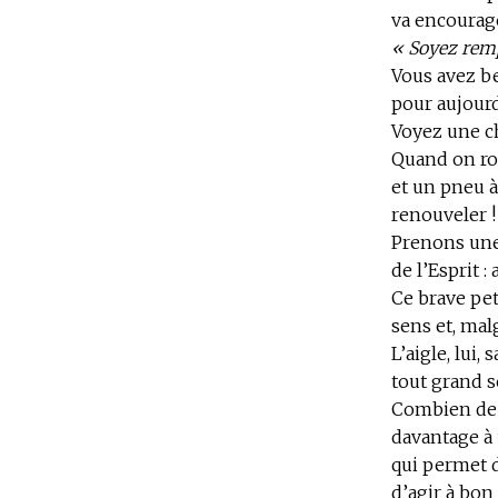
va encourage
« Soyez remp
Vous avez be
pour aujourd
Voyez une ch
Quand on ro
et un pneu à 
renouveler !
Prenons une 
de l’Esprit 
Ce brave pet
sens et, mal
L’aigle, lui, 
tout grand s
Combien de f
davantage à u
qui permet d
d’agir à bon