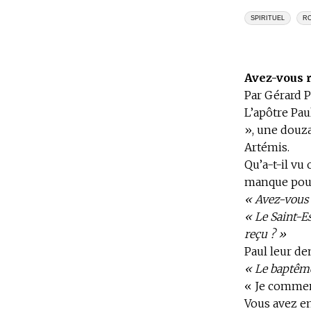
SPIRITUEL
RO
Avez-vous r
Par Gérard P
L’apôtre Paul
», une douz
Artémis.
Qu’a-t-il v
manque pour 
« Avez-vous 
« Le Saint-E
reçu ? »
Paul leur de
« Le baptême
« Je commenc
Vous avez e