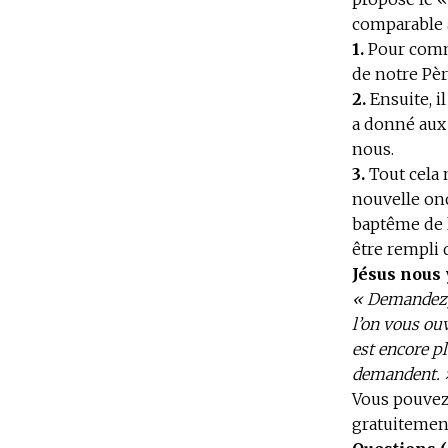
comparable à
1.
Pour comm
de notre Père
2.
Ensuite, i
a donné aux 
nous.
3.
Tout cela
nouvelle onc
baptême de l
être rempli 
Jésus nous 
« Demandez, 
l’on vous ou
est encore pl
demandent. 
Vous pouvez 
gratuitement