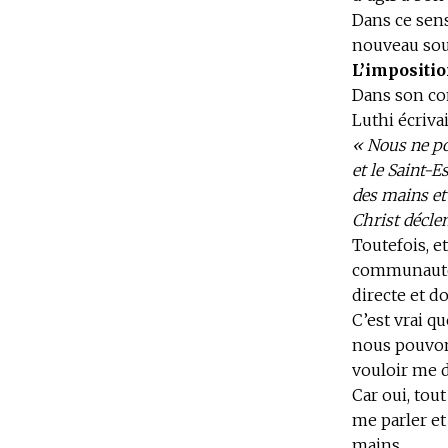
Dans ce sens
nouveau sou
L’impositi
Dans son com
Luthi écrivai
« Nous ne po
et le Saint-E
des mains et 
Christ décle
Toutefois, e
communauté,
directe et d
C’est vrai q
nous pouvon
vouloir me 
Car oui, to
me parler et
mains.