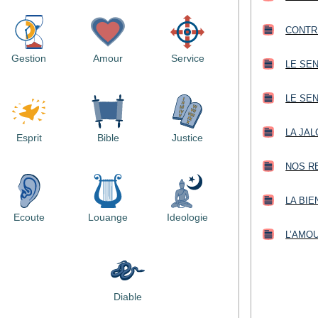
CONTR
Gestion
Amour
Service
LE SE
LE SE
LA JAL
Esprit
Bible
Justice
NOS RE
LA BIE
Ecoute
Louange
Ideologie
L’AMO
Diable