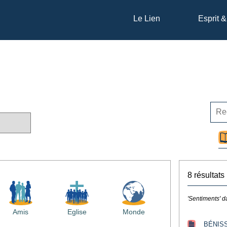
Le Lien
Esprit &
8 résultats
'Sentiments' d
Amis
Eglise
Monde
BÉNIS