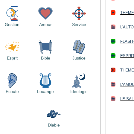
THEME 
Gestion
Amour
Service
L'AUTO
FLASH-
ESPRIT
Esprit
Bible
Justice
THEME 
L’AMO
Ecoute
Louange
Ideologie
LE SAL
Diable