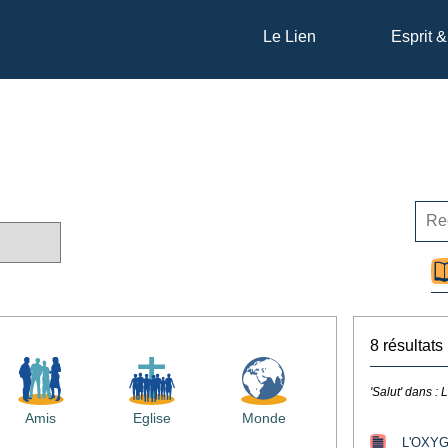
Le Lien
Esprit &
8 résultats
'Salut' dans :
L
Amis
Eglise
Monde
L'OXY