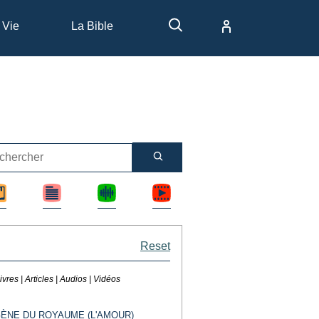
 Vie
La Bible
Reset
ivres | Articles | Audios | Vidéos
GÈNE DU ROYAUME (L'AMOUR)