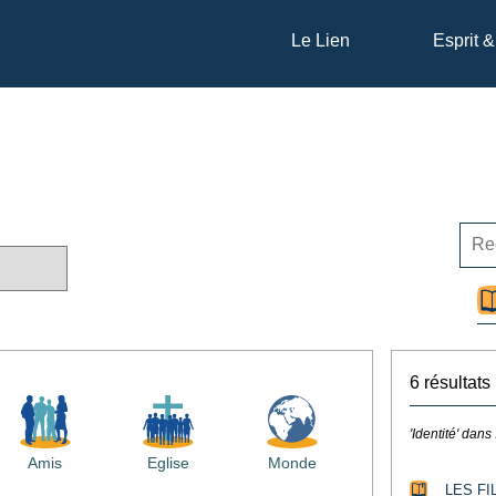
Le Lien
Esprit &
6 résultats
'Identité' dans
Amis
Eglise
Monde
LES F