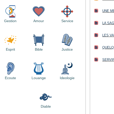
UNE M
Gestion
Amour
Service
LA SA
LES VA
QUELQ
Esprit
Bible
Justice
SERVIR
Ecoute
Louange
Ideologie
Diable