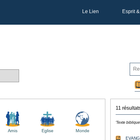
Le Lien
Esprit &
11 résultat
'Texte biblique
Amis
Eglise
Monde
EVANG