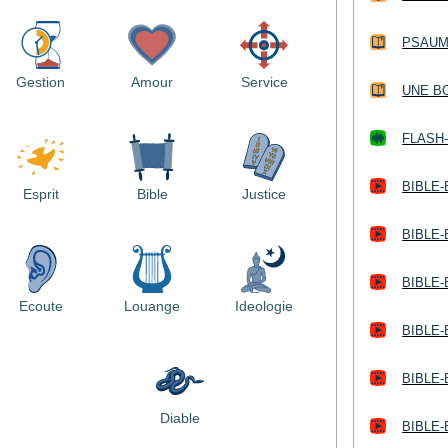
PSAUM
Gestion
Amour
Service
UNE BO
FLASH-
BIBLE-
Esprit
Bible
Justice
BIBLE-
BIBLE-
Ecoute
Louange
Ideologie
BIBLE-
BIBLE-
Diable
BIBLE-