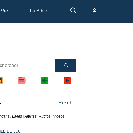
 Vie
La Bible
s
Reset
' dans :
Livres | Articles | Audios | Vidéos
ILE DE LUC