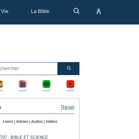
 Vie
La Bible
s
Reset
 :
Livres | Articles | Audios | Vidéos
T07 - BIBLE ET SCIENCE