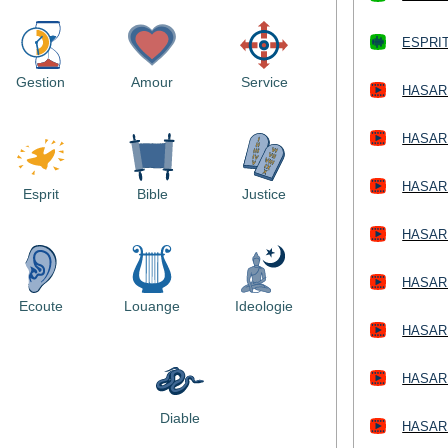
ESPRIT
Gestion
Amour
Service
HASARD
HASARD
HASARD
Esprit
Bible
Justice
HASARD
HASARD
Ecoute
Louange
Ideologie
HASARD
HASARD
Diable
HASARD