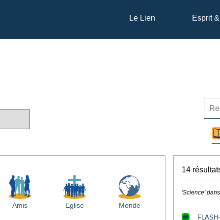
Le Lien
Esprit &
14 résultat
'Science' dans
Amis
Eglise
Monde
FLASH-