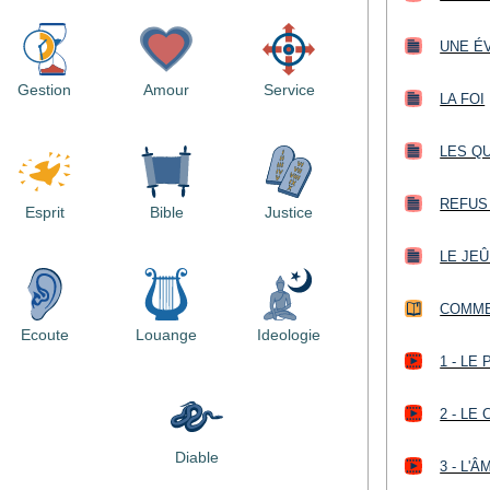
UNE É
Gestion
Amour
Service
LA FOI
LES Q
REFUS 
Esprit
Bible
Justice
LE JEÛ
COMMEN
Ecoute
Louange
Ideologie
1 - LE
2 - LE
Diable
3 - L'Â