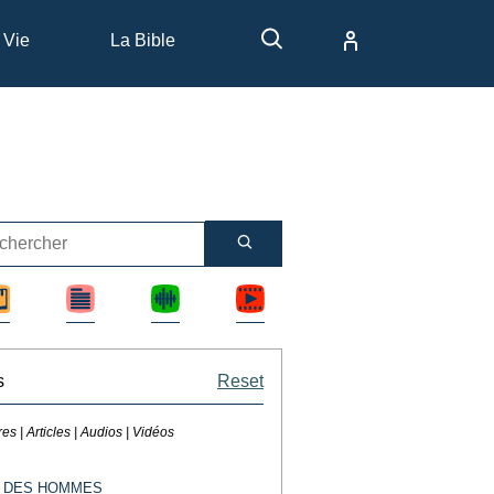
 Vie
La Bible
s
Reset
res | Articles | Audios | Vidéos
 DES HOMMES