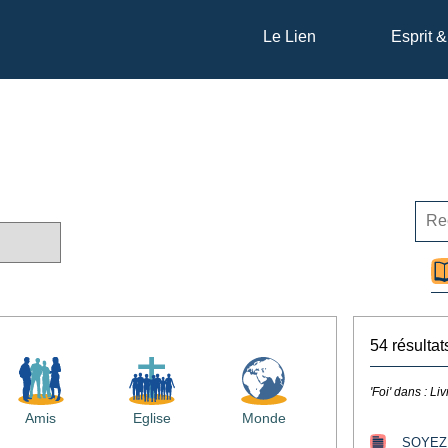
Le Lien
Esprit &
54 résultat
'Foi' dans :
Liv
Amis
Eglise
Monde
SOYEZ