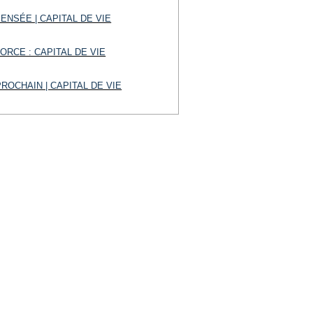
 PENSÉE | CAPITAL DE VIE
 FORCE : CAPITAL DE VIE
 PROCHAIN | CAPITAL DE VIE
ÉCOUTE | CAPITAL DE VIE
E SAVEZ NI LE JOUR NI L’HEURE
T BIEN GÉRER SON CAPITAL D...
GEMENT À LA COMPASSION
+ (CHOISIS LA VIE)
R SA VIE